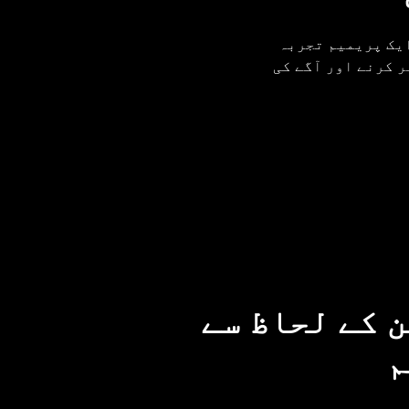
U کے ساتھ اپنے سفر کو ایک پریمیم تجربہ
ر کرنے اور آگے کی
 کے لحاظ سے
م