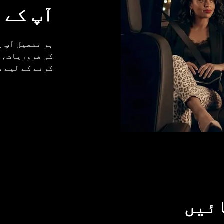
آپ کے 
کی ضروریات، آ
کرنے کے لیے ذ
ائیں