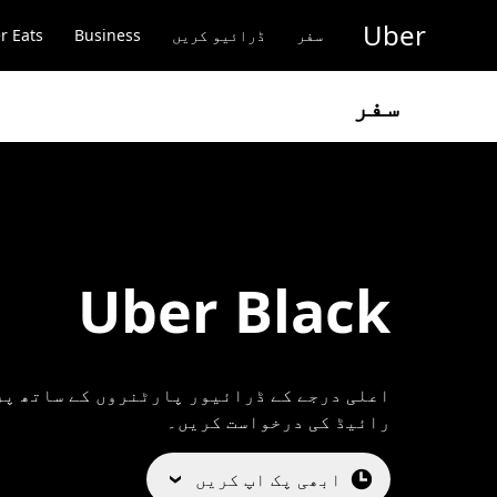
رکزی
Uber
واد
سفر
ڈرائیو کریں
Business
r Eats
ر
ائیں
سفر
Uber Black
اعلی درجے کے ڈرائیور پارٹنروں کے ساتھ پ
رائیڈ کی درخواست کریں۔
ابھی پک اپ کریں