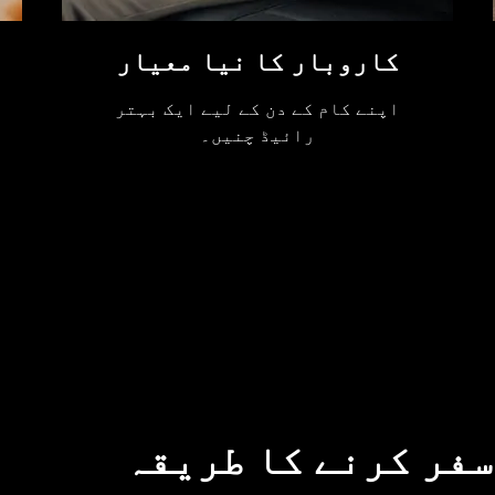
کاروبار کا نیا معیار
اپنے کام کے دن کے لیے ایک بہتر
رائیڈ چنیں۔