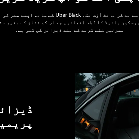
ہوائی اڈے کے سفر سے لے کر نائٹ آؤٹ تک، ber Black
رسکون رائیڈ کا لطف اٹھائیں جو آپ کو تناؤ کے بغیر سف
منزلیں طئے کرنے کے لئے ڈیزائن کی گئی ہے۔
ڈیزائن
پریمی