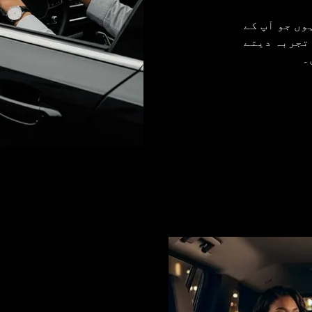
وں جو آپ کے
 تجربہ دیتے
۔