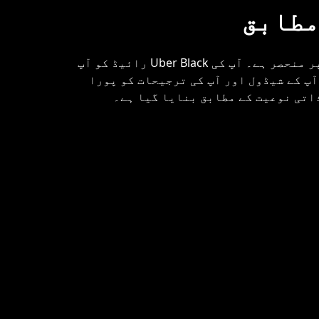
مطابق
ہر تفصیل آپ پر منحصر ہے۔ آپ کی Uber Black رائیڈ کو آپ
پ کے شیڈول اور آپ کی ترجیحات کو پورا
اتی نوعیت کے مطابق بنایا گیا ہے۔