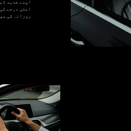
اپنے جدید ڈی
اعلیٰ درجے کی
روزانہ کی سو