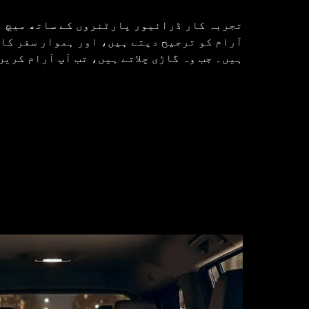
تجربہ کار ڈرائیور پارٹنروں کے ساتھ میچ ہ
آرام کو ترجیح دیتے ہیں، اور ہموار سفر کا
ہیں۔ جب وہ گاڑی چلاتے ہیں، تب آپ آرام کریں