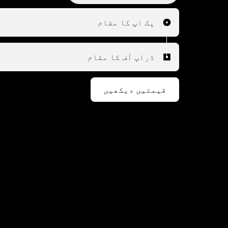
پک اپ کا مقام
ڈراپ آف کا مقام
قیمتیں دیکھیں
ا