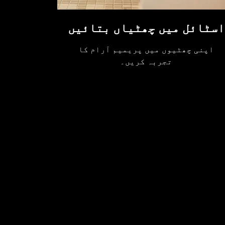
اسٹائل میں چھٹیاں بتائیں
آپ کے
اپنی چھٹیوں میں پریمیم آرام کا
تجربہ کریں۔
اپنے خاص 