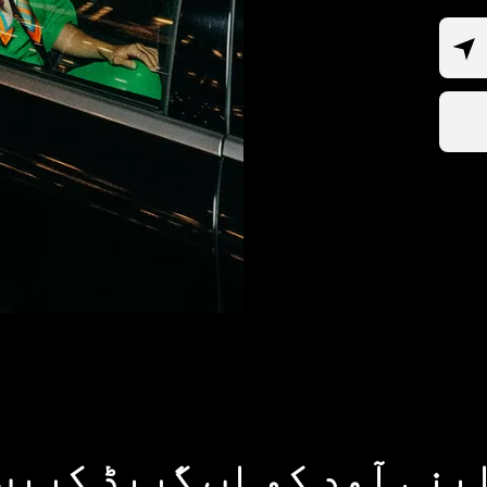
پنی آمد کو اپ گریڈ کریں