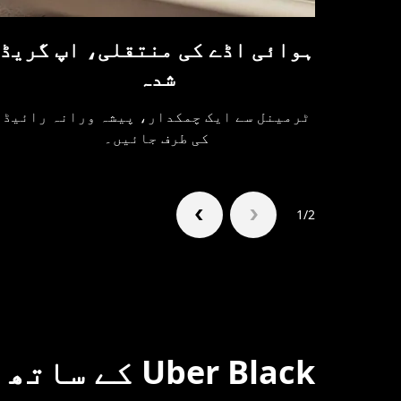
ہوائی اڈے کی منتقلی، اپ گریڈ
شدہ
ٹرمینل سے ایک چمکدار، پیشہ ورانہ رائیڈ
کی طرف جائیں۔
1/2
Uber Black کے ساتھ سفر کرنے کا طریقہ