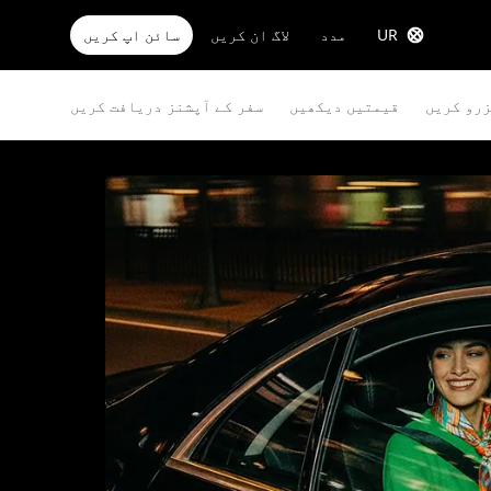
UR
مدد
لاگ ان کریں
سائن اپ کریں
زرو کریں
قیمتیں دیکھیں
سفر کے آپشنز دریافت کریں