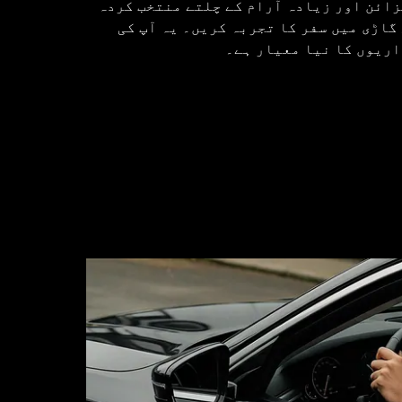
زائن اور زیادہ آرام کے چلتے منتخب کردہ
 گاڑی میں سفر کا تجربہ کریں۔ یہ آپ کی
اریوں کا نیا معیار ہے۔