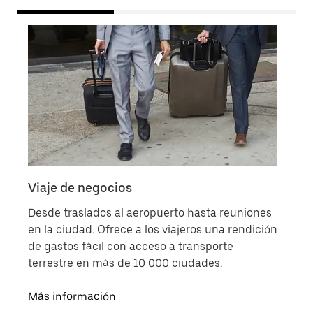
Viaje de negocios
Tras
Desde traslados al aeropuerto hasta reuniones
Conf
en la ciudad. Ofrece a los viajeros una rendición
ayud
de gastos fácil con acceso a transporte
y a 
terrestre en más de 10 000 ciudades.
maña
la n
Más información