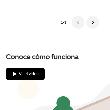
Más 
1/3
Conoce cómo funciona
Ve el video