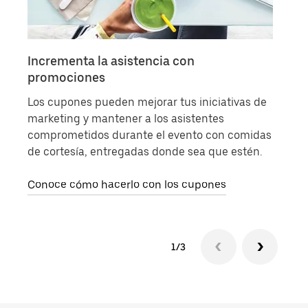
Incrementa la asistencia con
Env
promociones
Demu
Los cupones pueden mejorar tus iniciativas de
invi
marketing y mantener a los asistentes
tarj
comprometidos durante el evento con comidas
pedi
de cortesía, entregadas donde sea que estén.
Cono
Conoce cómo hacerlo con los cupones
1/3