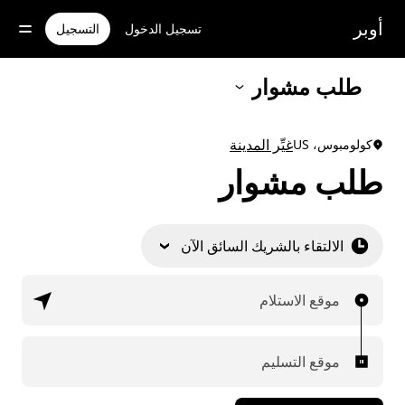
خطٍ
لوصول
أوبر
تسجيل الدخول
التسجيل
لى
لمحتوى
لرئيسي
طلب مشوار
غيِّر المدينة
كولومبوس، US
طلب مشوار
الالتقاء بالشريك السائق الآن
موقع الاستلام
موقع التسليم