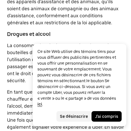
des appareils d'assistance et des animaux, qu'ils
soient des animaux de compagnie ou des animaux
d'assistance, conformément aux conditions
générales et aux restrictions de la loi applicable.
Drogues et alcool
La consommation de drogues et la présence de
Ce site Web utilise des témoins tiers pour
bouteilles d'alcool ouvertes sont interdites lors de
vous diffuser des publicités pertinentes et
l'utilisation de la plateforme Uber Marketplace. Si un
vous offrir une personnalisation en se
passager est trop ivre ou turbulent, les chauffeurs
souvenant de votre emplacement. Vous
ont le droit de refuser la course pour sa propre
pouvez vous désinscrire de ces fichiers
sécurité.
témoins en sélectionnant le bouton Se
désinscrire ci-dessous. Si vous avez un
En tant que passager, si vous pensez que votre
compte Uber, vous pouvez refuser la
« vente » ou le « partage » de vos données
chauffeur est sous l'influence de drogues ou de
ici
.
l'alcool, demandez-lui de mettre fin à la course
immédiatement. Sortez du véhicule et appelez le 911.
Se désinscrire
J'ai compris
Une fois que vous avez quitté le véhicule, veuillez
également signaler votre expérience à Uber. En savoir