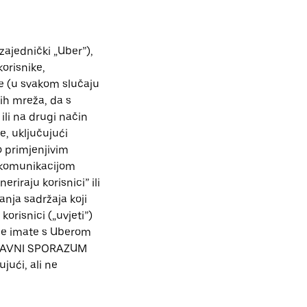
zajednički „Uber”),
orisnike,
re (u svakom slučaju
nih mreža, da s
ili na drugi način
e, uključujući
o primjenjivim
 komunikacijom
riraju korisnici” ili
anja sadržaja koji
korisnici („uvjeti”)
oje imate s Uberom
 PRAVNI SPORAZUM
jući, ali ne