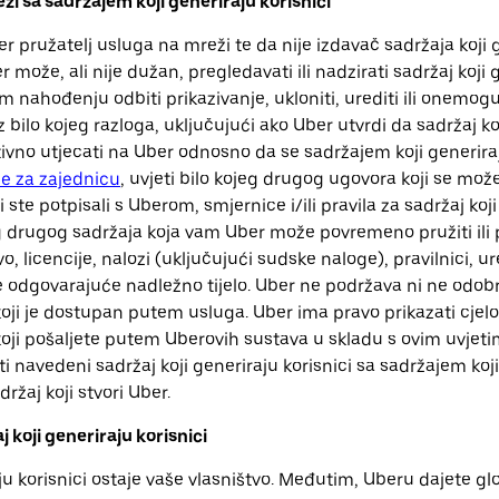
zi sa sadržajem koji generiraju korisnici
r pružatelj usluga na mreži te da nije izdavač sadržaja koji g
 može, ali nije dužan, pregledavati ili nadzirati sadržaj koji g
nahođenju odbiti prikazivanje, ukloniti, urediti ili onemoguć
iz bilo kojeg razloga, uključujući ako Uber utvrdi da sadržaj ko
ivno utjecati na Uber odnosno da se sadržajem koji generiraju
e za zajednicu
, uvjeti bilo kojeg drugog ugovora koji se mož
i ste potpisali s Uberom, smjernice i/ili pravila za sadržaj koji
og drugog sadržaja koja vam Uber može povremeno pružiti ili p
, licencije, nalozi (uključujući sudske naloge), pravilnici, ure
 odgovarajuće nadležno tijelo. Uber ne podržava ni ne odobr
 koji je dostupan putem usluga. Uber ima pravo prikazati cjel
 koji pošaljete putem Uberovih sustava u skladu s ovim uvjeti
 navedeni sadržaj koji generiraju korisnici sa sadržajem koji
držaj koji stvori Uber.
j koji generiraju korisnici
aju korisnici ostaje vaše vlasništvo. Međutim, Uberu dajete g