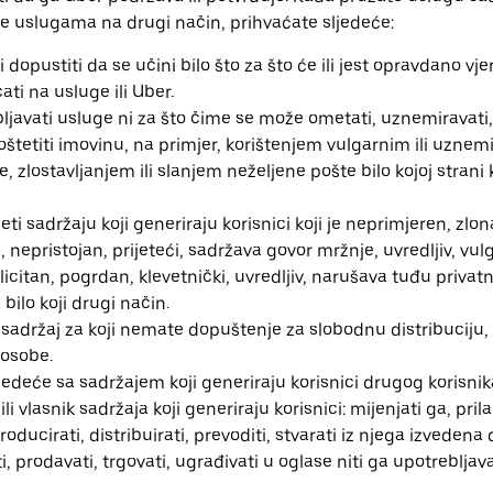
stite uslugama na drugi način, prihvaćate sljedeće:
i dopustiti da se učini bilo što za što će ili jest opravdano vj
ati na usluge ili Uber.
javati usluge ni za što čime se može ometati, uznemiravati,
oštetiti imovinu, na primjer, korištenjem vulgarnim ili uznem
 zlostavljanjem ili slanjem neželjene pošte bilo kojoj strani k
eti sadržaju koji generiraju korisnici koji je neprimjeren, zlo
 nepristojan, prijeteći, sadržava govor mržnje, uvredljiv, vu
icitan, pogrdan, klevetnički, uvredljiv, narušava tuđu privatn
 bilo koji drugi način.
sadržaj za koji nemate dopuštenje za slobodnu distribuciju,
osobe.
ljedeće sa sadržajem koji generiraju korisnici drugog korisnika
li vlasnik sadržaja koji generiraju korisnici: mijenjati ga, pril
producirati, distribuirati, prevoditi, stvarati iz njega izvedena 
i, prodavati, trgovati, ugrađivati u oglase niti ga upotrebljava