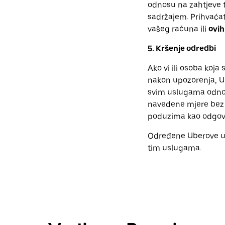
odnosu na zahtjeve tre
sadržajem. Prihvaćat
vašeg računa ili
ovih
5. Kršenje odredbi
Ako vi ili osoba koja
nakon upozorenja, Ub
svim uslugama odnos
navedene mjere bez 
poduzima kao odgovor
Određene Uberove us
tim uslugama.