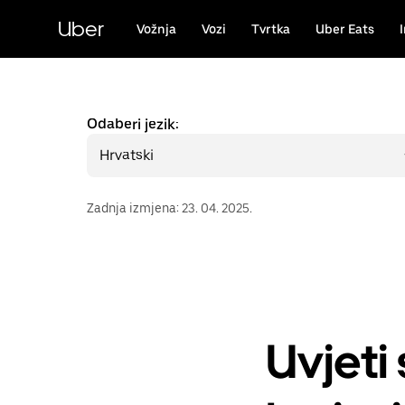
Preskoči
na
Uber
Vožnja
Vozi
Tvrtka
Uber Eats
glavni
sadržaj
Odaberi jezik:
Hrvatski
Zadnja izmjena
:
23. 04. 2025.
Uvjeti 