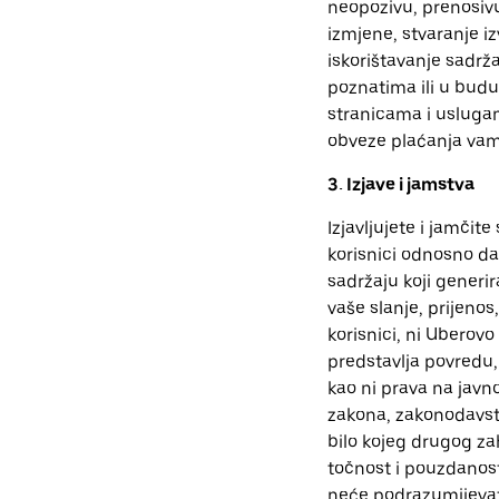
neopozivu, prenosivu
izmjene, stvaranje iz
iskorištavanje sadrža
poznatima ili u budu
stranicama i uslugam
obveze plaćanja vama 
3. Izjave i jamstva
Izjavljujete i jamčite
korisnici odnosno da 
sadržaju koji generira
vaše slanje, prijenos,
korisnici, ni Ubero
predstavlja povredu, 
kao ni prava na javno
zakona, zakonodavstva
bilo kojeg drugog zah
točnost i pouzdanost)
neće podrazumijevati