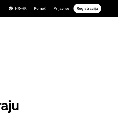
HR-HR
Pomoć
Prijavi se
Registracija
raju