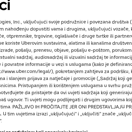
ci
gies, Inc., uključujući svoje podružnice i povezana društva (
 nahođenju dopustiti vama i drugima, uključujući vozače, k
e, otpremnike, trgovine, oglašivače i druge tvrtke ili partne
koji se koriste Uberovim sustavima, alatima ili kanalima društve
zrade, pošalju, prenesu, objave, pošalju e-poštom, porukom 
ualni sadržaj, audiosadržaj ili vizualni sadržaj te informacij
 i povratne informacije u vezi s uslugama (kako je definiran
//www.uber.com/legal/), pokretanjem zahtjeva za podršku,
a i slanjem prijava za natječaje i promocije („Sadržaj koji gene
isnicima. Pristupanjem ili korištenjem uslugama u svrhu pruž
otvrđujete da pristajete da ovi uvjeti sadržaja koji generiraju 
aš ugovor. Ti uvjeti mogu podlijegati i drugim ugovorima k
 uvjetima. PAŽLJIVO IH PROČITAJTE JER ONI PREDSTAVLJAJU
 tim uvjetima izrazi „uključujući” i „uključiti” znače „uključu
.