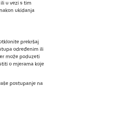
li u vezi s tim
 nakon ukidanja
otklonite prekršaj
stupa određenim ili
ber može poduzeti
titi o mjerama koje
vaše postupanje na