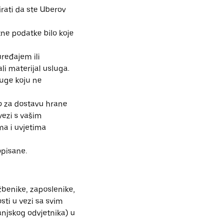
irati da ste Uberov
tne podatke bilo koje
ređajem ili
i materijal usluga.
luge koju ne
to za dostavu hrane
vezi s vašim
ma i uvjetima
opisane.
žbenike, zaposlenike,
osti u vezi sa svim
njskog odvjetnika) u