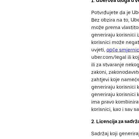
1. Uberova uloga u ve
Potvrđujete da je Ube
Bez obzira na to, Uber
može prema vlastitom 
generiraju korisnici 
korisnici može negat
uvjeti,
opće smjernic
uber.com/legal ili koj
ili za stvaranje nek
zakoni, zakonodavstvo
zahtjevi koje nameće
generiraju korisnici
generiraju korisnici
ima pravo kombinirati
korisnici, kao i sav sa
2. Licencija za sadrža
Sadržaj koji generir