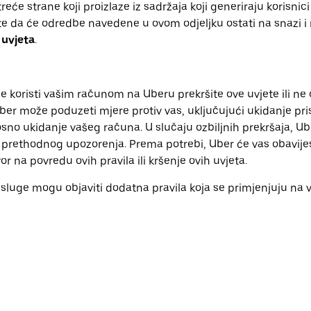
će strane koji proizlaze iz sadržaja koji generiraju korisnici i
e da će odredbe navedene u ovom odjeljku ostati na snazi i
 uvjeta
.
 se koristi vašim računom na Uberu prekršite ove uvjete ili ne 
er može poduzeti mjere protiv vas, uključujući ukidanje pri
no ukidanje vašeg računa. U slučaju ozbiljnih prekršaja, U
prethodnog upozorenja. Prema potrebi, Uber će vas obavijes
 na povredu ovih pravila ili kršenje ovih uvjeta.
luge mogu objaviti dodatna pravila koja se primjenjuju na 