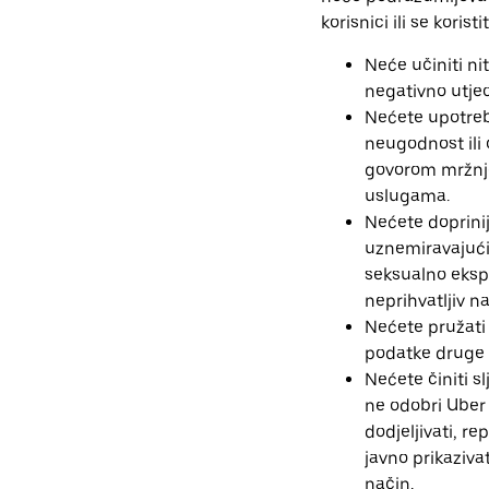
korisnici ili se kori
Neće učiniti nit
negativno utjec
Nećete upotrebl
neugodnost ili 
govorom mržnje,
uslugama.
Nećete doprinij
uznemiravajući,
seksualno ekspl
neprihvatljiv na
Nećete pružati 
podatke druge 
Nećete činiti s
ne odobri Uber i
dodjeljivati, re
javno prikazivat
način.