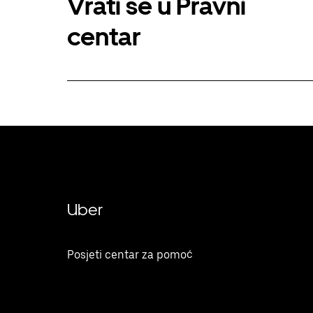
Vrati se u Pravni
centar
Uber
Posjeti centar za pomoć