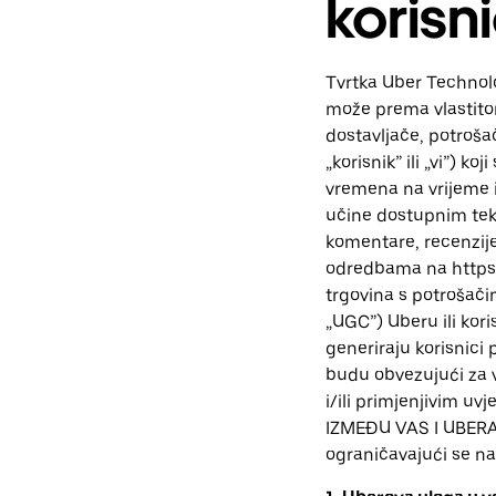
korisni
Tvrtka Uber Technolo
može prema vlastitom
dostavljače, potrošač
„korisnik” ili „vi”) 
vremena na vrijeme i
učine dostupnim tekst
komentare, recenzije
odredbama na https:
trgovina s potrošačim
„UGC”) Uberu ili kor
generiraju korisnici p
budu obvezujući za v
i/ili primjenjivim
IZMEĐU VAS I UBERA. U
ograničavajući se na”