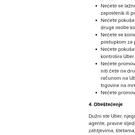
Nećete se lažno
zaposlenik ili p
Nećete pokušati
druge osobe koj
Nećete se koris
postupkom za pr
Nećete pokušat
kontrolira Uber 
Nećete promovir
niti ćete na dr
računom na Ube
trgovine na mre
Nećete promovir
4. Obeštećenje
Dužni ste Uber, njeg
agente, pravne sljedn
zahtjevima, štetama