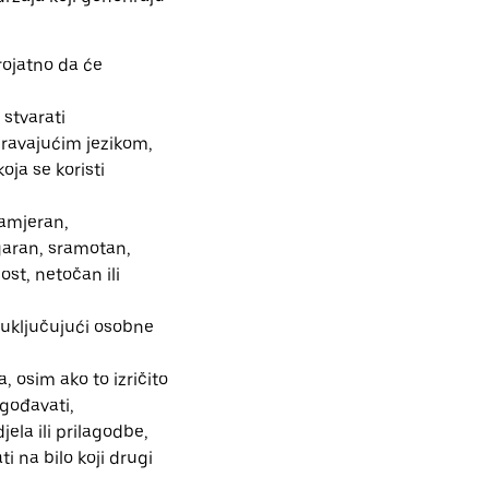
erojatno da će
 stvarati
iravajućim jezikom,
oja se koristi
namjeran,
lgaran, sramotan,
ost, netočan ili
 uključujući osobne
, osim ako to izričito
agođavati,
djela ili prilagodbe,
ti na bilo koji drugi