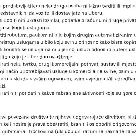
 predstavljati kao neka druga osoba ni lažno tvrditi ili implic
redstavnik ni da vozite ili dostavljate na Uberu.
 dobiti niti ukrasti lozinku, podatke o računu ni druge priva
a se koristi uslugama.
titi robotom, paukom ni bilo kojim drugim automatiziranim u
istup uslugama u bilo koju svrhu odnosno kako biste kopiral
i koristiti se uslugama ni u jednoj usluzi odnosno putem us
ili za koju je Uber dao ovlaštenje.
ati neku tvrtku, drugi komercijalni pothvat, sustav ili mjes
ugi način upotrebljavati usluge u komercijalne svrhe, osim u 
ru u skladu s vašim ugovorom, ovim uvjetima i/ili odredba
ži.
ati niti poticati nikakve zabranjene aktivnosti koje su gore 
ova povezana društva te njihove odgovarajuće direktore, slu
ike i nositelje prava obeštetiti, braniti i osloboditi odgovorn
, gubitcima i troškovima (uključujući razumne naknade za va