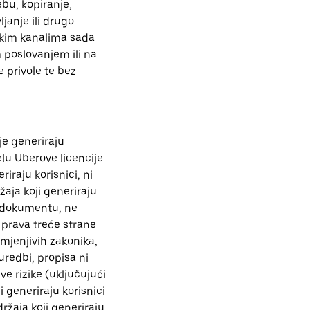
bu, kopiranje,
ljanje ili drugo
jskim kanalima sada
 poslovanjem ili na
 privole te bez
oje generiraju
elu Uberove licencije
riraju korisnici, ni
žaja koji generiraju
m dokumentu, ne
h prava treće strane
imjenjivih zakonika,
uredbi, propisa ni
ve rizike (uključujući
 generiraju korisnici
ržaja koji generiraju