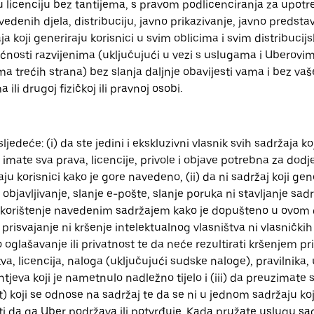
 licenciju bez tantijema, s pravom podlicenciranja za upotre
vedenih djela, distribuciju, javno prikazivanje, javno predstav
ja koji generiraju korisnici u svim oblicima i svim distribuci
ćnosti razvijenima (uključujući u vezi s uslugama i Uberovim
a trećih strana) bez slanja daljnje obavijesti vama i bez vaše
ili drugoj fizičkoj ili pravnoj osobi.
 sljedeće: (i) da ste jedini i ekskluzivni vlasnik svih sadržaja k
imate sva prava, licencije, privole i objave potrebna za dodj
ju korisnici kako je gore navedeno, (ii) da ni sadržaj koji gene
 objavljivanje, slanje e-pošte, slanje poruka ni stavljanje sadr
vo korištenje navedenim sadržajem kako je dopušteno u ovo
prisvajanje ni kršenje intelektualnog vlasništva ni vlasnički
 oglašavanje ili privatnost te da neće rezultirati kršenjem pr
, licencija, naloga (uključujući sudske naloge), pravilnika, 
tjeva koji je nametnulo nadležno tijelo i (iii) da preuzimate s
 koji se odnose na sadržaj te da se ni u jednom sadržaju koji
 da ga Uber podržava ili potvrđuje. Kada pružate uslugu sad