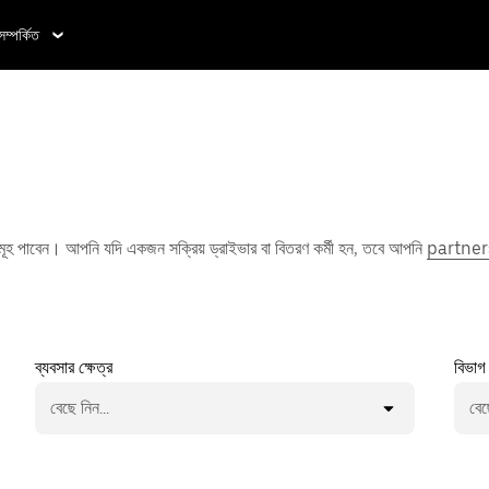
সম্পর্কিত
সমূহ পাবেন। আপনি যদি একজন সক্রিয় ড্রাইভার বা বিতরণ কর্মী হন, তবে আপনি
partner
ব্যবসার ক্ষেত্র
বিভাগ
বেছে নিন...
বেছ