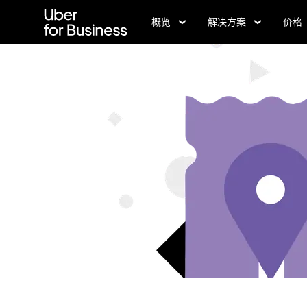
跳
概览
解决方案
价格
至
主
要
内
容