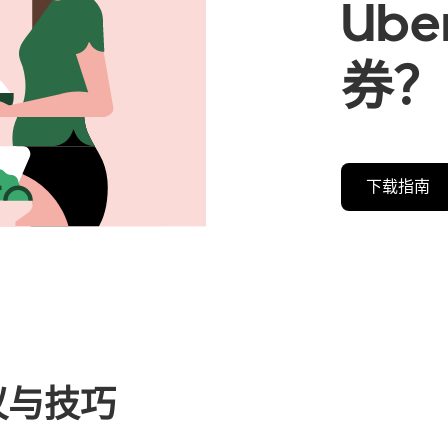
Ube
券？
下载指南
议与技巧