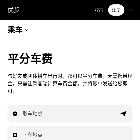
跳
优步
登录
注册
至
主
要
乘车
内
容
平分车费
与好友或团体拼车出行时，都可以平分车费。无需携带现
金，只需让乘客端计算车费金额，并将账单发送给您即
可。
取车地点
下车地点