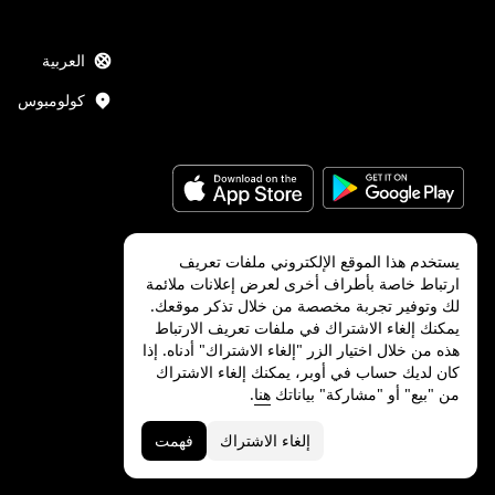
العربية
كولومبوس
يستخدم هذا الموقع الإلكتروني ملفات تعريف
ارتباط خاصة بأطراف أخرى لعرض إعلانات ملائمة
Uber Technologies Inc.
2026
©
لك وتوفير تجربة مخصصة من خلال تذكر موقعك.
يمكنك إلغاء الاشتراك في ملفات تعريف الارتباط
هذه من خلال اختيار الزر "إلغاء الاشتراك" أدناه. إذا
كان لديك حساب في أوبر، يمكنك إلغاء الاشتراك
من "بيع" أو "مشاركة" بياناتك
هنا
.
الخصوصية
الميزات والتجهيزات لذوي
الشروط
الاحتياجات الخاصة
إلغاء الاشتراك
فهمت