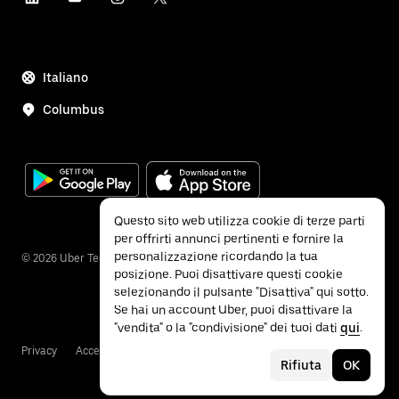
Italiano
Columbus
Questo sito web utilizza cookie di terze parti
per offrirti annunci pertinenti e fornire la
personalizzazione ricordando la tua
©
2026
Uber Technologies Inc.
posizione. Puoi disattivare questi cookie
selezionando il pulsante "Disattiva" qui sotto.
Se hai un account Uber, puoi disattivare la
"vendita" o la "condivisione" dei tuoi dati
qui
.
Privacy
Accessibility
Termini e condizioni
Rifiuta
OK