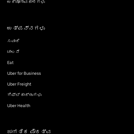
ಉದ್ಯೋಗಾವಕಾಶಗಳು
ಉತ್ಪನ್ನಗಳು
ಸವಾರಿ
ಚಾಲನೆ
Eat
Uber for Business
Uber Freight
ಗಿಫ್ಟ್ ಕಾರ್ಡು‌ಗಳು
Uber Health
ಜಾಗತಿಕ ಪೌರತ್ವ