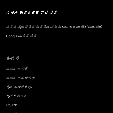
ಸಹಾಯ ಕೇಂದ್ರಕ್ಕೆ ಭೇಟಿ ನೀಡಿ
ನನ್ನ ವೈಯಕ್ತಿಕ ಮಾಹಿತಿಯನ್ನು ಮಾರಾಟ ಅಥವಾ ಶೇರ್‌ ಮಾಡಬೇಡಿ
Google ಮಾಹಿತಿ ನೀತಿ
ಕಂಪನಿ
ನಮ್ಮ ಬಗ್ಗೆ
ನಮ್ಮ ಆಫರ್‌ಗಳು
ಹೊಸ ಸುದ್ದಿಗಳು
ಹೂಡಿಕೆದಾರರು
ಬ್ಲಾಗ್