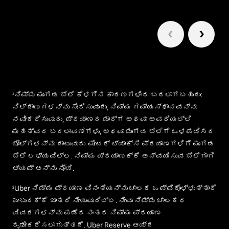
1/6
¹ನಿಮ್ಮ ಮುಂಗಡ ಬೆಲೆ ಕೆಳಗಿನ ಕಾರಣಗಳಿಂದ ಬದಲಾಗಬಹುದು:
ನಿಲ್ದಾಣಗಳನ್ನು ಸೇರಿಸುವುದು, ನಿಮ್ಮ ಗಮ್ಯಸ್ಥಾನವನ್ನು
ನವೀಕರಿಸುವುದು, ಪ್ರಯಾಣದ ಮಾರ್ಗ ಅಥವಾ ಅವಧಿಯಲ್ಲಿ
ಮಹತ್ವದ ಬದಲಾವಣೆಗಳು, ಅಥವಾ ಮುಂಗಡ ಬೆಲೆಗೆ ಒಳಪಡಿಸದ
ಟೋಲ್‌ಗಳನ್ನು ದಾಟುವುದು. ಮೀಟರ್ ಟ್ಯಾಕ್ಸಿ ಪ್ರಯಾಣಗಳಿಗೆ ಮುಂಗಡ
ಬೆಲೆ ಲಭ್ಯವಿಲ್ಲ. ನಿಮ್ಮ ಪ್ರಯಾಣಕ್ಕೆ ಅನ್ವಯಿಸುವ ಬೆಲೆಗಾಗಿ
ಆ್ಯಪ್ ಅನ್ನು ನೋಡಿ.
²Uber ನಿಮ್ಮ ಪ್ರಯಾಣ ವಿನಂತಿಯನ್ನು ಚಾಲಕ ಒಪ್ಪಿಕೊಳ್ಳುತ್ತಾರೆ
ಎಂಬುದಕ್ಕೆ ಖಾತರಿ ನೀಡುವುದಿಲ್ಲ. ನೀವು ನಿಮ್ಮ ಚಾಲಕರ
ವಿವರಗಳನ್ನು ಪಡೆದ ನಂತರ ನಿಮ್ಮ ಪ್ರಯಾಣ
ದೃಢೀಕರಿಸಲಾಗುತ್ತದೆ. Uber Reserve ಆಯ್ದ