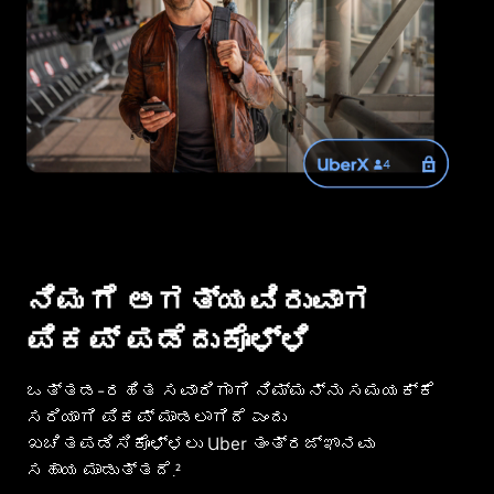
ನಿಮಗೆ ಅಗತ್ಯವಿರುವಾಗ
ಪಿಕಪ್ ಪಡೆದುಕೊಳ್ಳಿ
ಒತ್ತಡ-ರಹಿತ ಸವಾರಿಗಾಗಿ ನಿಮ್ಮನ್ನು ಸಮಯಕ್ಕೆ
ಸರಿಯಾಗಿ ಪಿಕಪ್ ಮಾಡಲಾಗಿದೆ ಎಂದು
ಖಚಿತಪಡಿಸಿಕೊಳ್ಳಲು Uber ತಂತ್ರಜ್ಞಾನವು
ಸಹಾಯ ಮಾಡುತ್ತದೆ.²