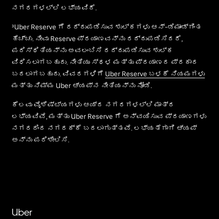
ನಗರಗಳಲ್ಲಿ ಲಭ್ಯವಿದೆ.
³Uber Reserve ಗೆ ರದ್ದುಪಡಿಸುವ ಶುಲ್ಕಗಳು ಆನ್-ಡಿಮಾಂಡ್‌ಗಿಂತ
ಹೆಚ್ಚು. ನೀವು Reserve ಪ್ರಯಾಣವನ್ನು ರದ್ದುಪಡಿಸಿದರೆ,
ಪರಿಸ್ಥಿತಿಯನ್ನು ಅವಲಂಬಿಸಿ ರದ್ದುಪಡಿಸುವ ಶುಲ್ಕ
ವಿಧಿಸಲಾಗಬಹುದು. ನೀತಿಯು ಸ್ಥಳ ಮತ್ತು ಪ್ರಯಾಣದ ಪ್ರಕಾರ
ಬದಲಾಗಬಹುದು. ವಿವರಗಳಿಗೆ
Uber Reserve ಬಳಕೆ ನಿಯಮಗಳು
ಮತ್ತು ನಿಮ್ಮ Uber ಆ್ಯಪ್‌ನ ನೀತಿಯನ್ನು ನೋಡಿ.
ಕೆಲವು ವೈಶಿಷ್ಟ್ಯಗಳು ಆಯ್ದ ನಗರಗಳಲ್ಲಿ ಮಾತ್ರ
ಲಭ್ಯವಿವೆ, ಮತ್ತು Uber Reserve ಗೆ ಅನ್ವಯಿಸುವ ಪ್ರಯಾಣಗಳು
ನಗರದಿಂದ ನಗರಕ್ಕೆ ಬದಲಾಗುತ್ತವೆ. ಲಭ್ಯತೆಗಾಗಿ ಆ್ಯಪ್
ಅನ್ನು ಪರಿಶೀಲಿಸಿ.
Uber