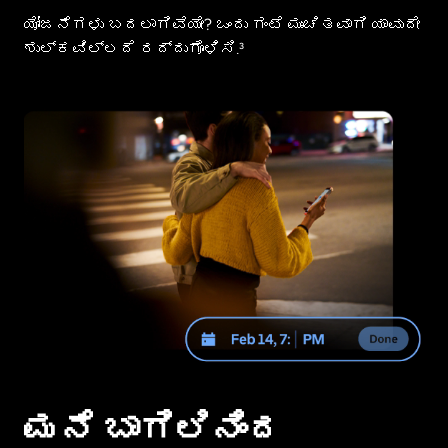
ಯೋಜನೆಗಳು ಬದಲಾಗಿವೆಯೇ? ಒಂದು ಗಂಟೆ ಮುಂಚಿತವಾಗಿ ಯಾವುದೇ
ಶುಲ್ಕವಿಲ್ಲದೆ ರದ್ದುಗೊಳಿಸಿ.³
ಮನೆ ಬಾಗಿಲಿನಿಂದ