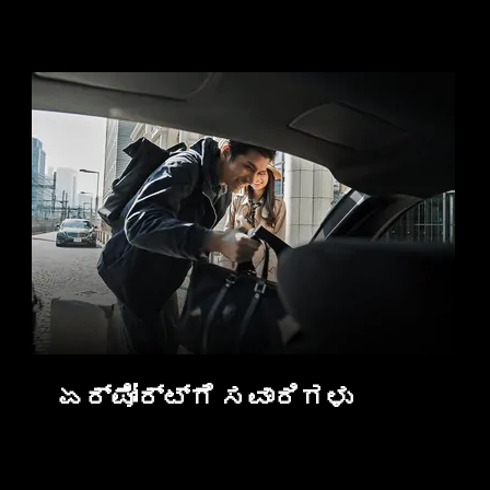
ಏರ್‌ಪೋರ್ಟ್‌ಗೆ ಸವಾರಿಗಳು