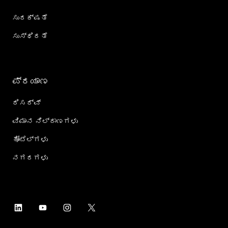
ಸುರಕ್ಷತೆ
ಸುಸ್ಥಿರತೆ
ಪ್ರಯಾಣ
ರಿಸರ್ವ್
ವಿಮಾನ ನಿಲ್ದಾಣಗಳು
ಹೋಟೆಲ್‌ಗಳು
ನಗರಗಳು