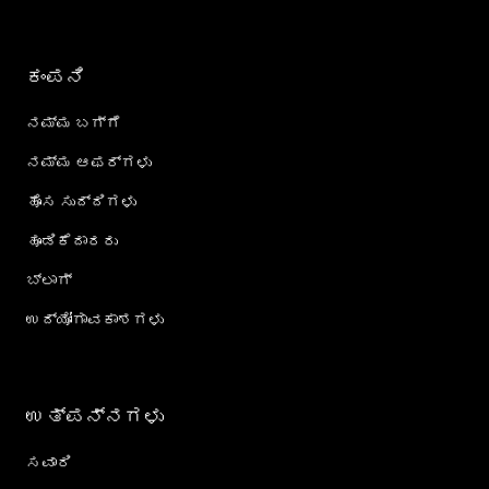
ಕಂಪನಿ
ನಮ್ಮ ಬಗ್ಗೆ
ನಮ್ಮ ಆಫರ್‌ಗಳು
ಹೊಸ ಸುದ್ದಿಗಳು
ಹೂಡಿಕೆದಾರರು
ಬ್ಲಾಗ್
ಉದ್ಯೋಗಾವಕಾಶಗಳು
ಉತ್ಪನ್ನಗಳು
ಸವಾರಿ