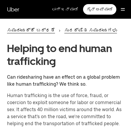
ಮುಖ್ಯ
ವಿಷಯಕ್ಕೆ
Uber
ಲಾಗ್ ಇನ್ ಮಾಡಿ
ಸೈನ್ ಅಪ್ ಮಾಡಿ
ತೆರಳಿ
ಸಮುದಾಯಕ್ಕೆ ಬದ್ಧತೆ
ಸುರಕ್ಷಿತ ಸಮುದಾಯಗಳು
Helping to end human
trafficking
Can ridesharing have an effect on a global problem
like human trafficking? We think so.
Human trafficking is the use of force, fraud, or
coercion to exploit someone for labor or commercial
sex. It affects 40 million victims around the world. As
a service that’s on the road, we’re committed to
helping end the transportation of trafficked people.