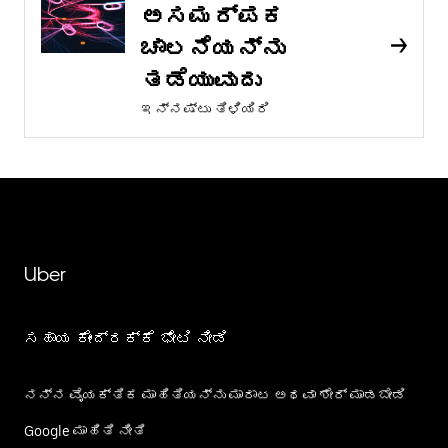
ಅಸಮರ್ಪಕ
ಚಾಲನೆಯನ್ನು
ತಡೆಯುವುದು
ಇನ್ನಷ್ಟು ತಿಳಿಯಿರಿ
Uber
ಸಹಾಯ ಕೇಂದ್ರಕ್ಕೆ ಭೇಟಿ ನೀಡಿ
ನನ್ನ ವೈಯಕ್ತಿಕ ಮಾಹಿತಿಯನ್ನು ಮಾರಾಟ ಅಥವಾ ಶೇರ್‌ ಮಾಡಬೇಡಿ
Google ಮಾಹಿತಿ ನೀತಿ