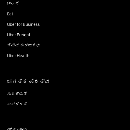
ಚಾಲನೆ
Eat
Uber for Business
Uber Freight
ಗಿಫ್ಟ್ ಕಾರ್ಡು‌ಗಳು
Uber Health
ಜಾಗತಿಕ ಪೌರತ್ವ
ಸುರಕ್ಷತೆ
ಸುಸ್ಥಿರತೆ
ಪ್ರಯಾಣ