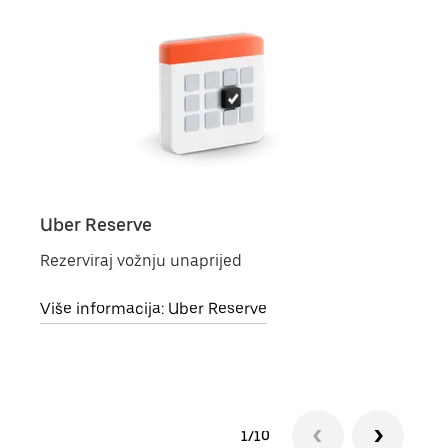
Uber Reserve
Uber
Rezerviraj vožnju unaprijed
Jedn
Više informacija: Uber Reserve
Više 
1/10