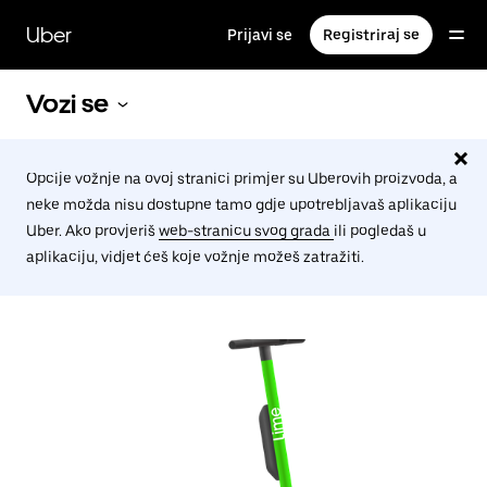
Preskoči
na
Uber
Prijavi se
Registriraj se
glavni
sadržaj
Vozi se
Opcije vožnje na ovoj stranici primjer su Uberovih proizvoda, a
neke možda nisu dostupne tamo gdje upotrebljavaš aplikaciju
Uber. Ako provjeriš
web-stranicu svog grada
ili pogledaš u
aplikaciju, vidjet ćeš koje vožnje možeš zatražiti.