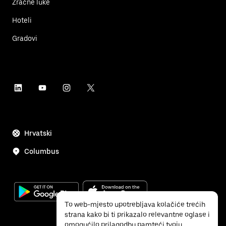
Zračne luke
Hoteli
Gradovi
Hrvatski
Columbus
To web-mjesto upotrebljava kolačiće trećih
strana kako bi ti prikazalo relevantne oglase i
omogućilo prilagodbu pamteći tvoju