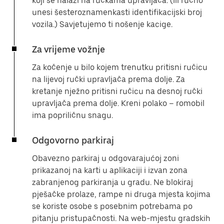
koji se nalazi na ručkama upravljača. (Ili ručno
unesi šesteroznamenkasti identifikacijski broj
vozila.) Savjetujemo ti nošenje kacige.
Za vrijeme vožnje
Za kočenje u bilo kojem trenutku pritisni ručicu
na lijevoj ručki upravljača prema dolje. Za
kretanje nježno pritisni ručicu na desnoj ručki
upravljača prema dolje. Kreni polako – romobil
ima popriličnu snagu.
Odgovorno parkiraj
Obavezno parkiraj u odgovarajućoj zoni
prikazanoj na karti u aplikaciji i izvan zona
zabranjenog parkiranja u gradu. Ne blokiraj
pješačke prolaze, rampe ni druga mjesta kojima
se koriste osobe s posebnim potrebama po
pitanju pristupačnosti. Na web-mjestu gradskih