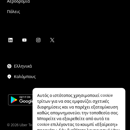
Αεροδρόμια
Πόλεις
Ελληνικά
Κολόμπους
Αυτός ο ιστότοπος χρησιμοποιεί cookie
τρίτων για να σας εμφανίζει σχετικές
διαφημίσεις και να παρέχει εξατομίκευση
καθώς απομνημονεύει την τοποθεσία σας.
Μπορείτε να εξαιρεθείτε από αυτά τα
cookie επιλέγοντας το κουμπί «Εξαίρεση»
©
2026
Uber Technologies Inc.