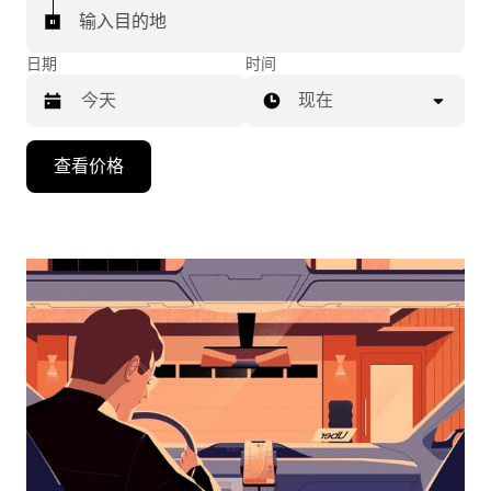
输入目的地
日期
时间
现在
按
查看价格
向
下
箭
头
键
可
浏
览
日
历
并
选