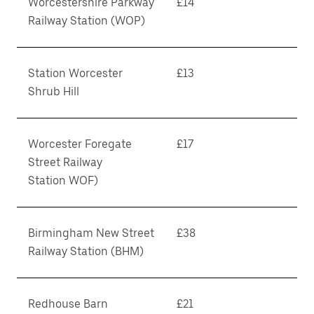
Worcestershire Parkway
£14
Railway Station (WOP)
Station Worcester
£13
Shrub Hill
Worcester Foregate
£17
Street Railway
Station WOF)
Birmingham New Street
£38
Railway Station (BHM)
Redhouse Barn
£21