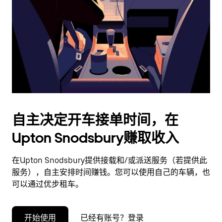
择
日
期。
按
退
出
键
可
关
闭
自主决定开车接单时间，在
日
Upton Snodsbury赚取收入
历。
在Upton Snodsbury提供接载和/或派送服务（若提供此
服务），自主安排时间赚钱。您可以使用自己的车辆，也
可以通过优步租车。
开始使用
已经有账号？登录