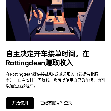
日
期。
按
退
出
键
可
关
闭
自主决定开车接单时间，在
日
Rottingdean赚取收入
历。
在Rottingdean提供接载和/或派送服务（若提供此服
务），自主安排时间赚钱。您可以使用自己的车辆，也可
以通过优步租车。
开始使用
已经有账号？登录