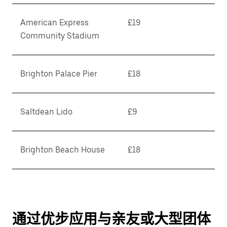
American Express
£19
Community Stadium
Brighton Palace Pier
£18
Saltdean Lido
£9
Brighton Beach House
£18
通过优步应用与亲友或大型团体