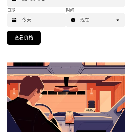
日期
时间
现在
按
查看价格
向
下
箭
头
键
可
浏
览
日
历
并
选
择