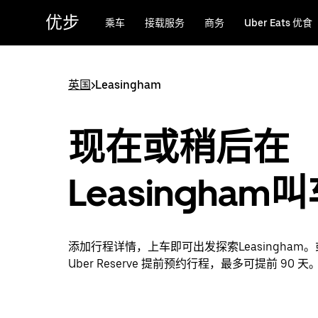
跳
优步
乘车
接载服务
商务
Uber Eats 优食
至
主
要
内
英国
>
Leasingham
容
现在或稍后在
Leasingham
添加行程详情，上车即可出发探索Leasingham
Uber Reserve 提前预约行程，最多可提前 90 天