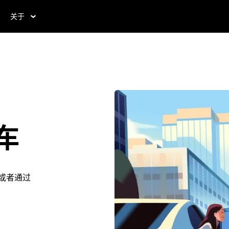
关于
叫车
。或者通过
。