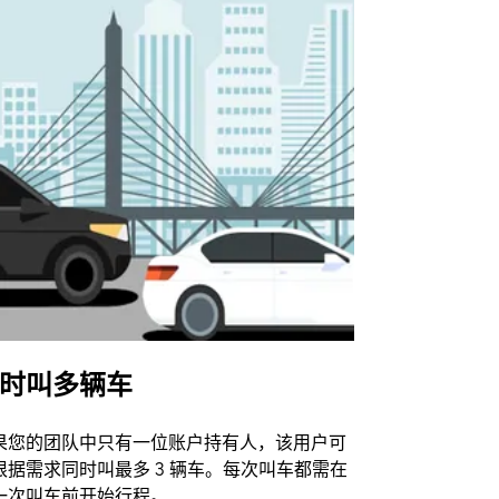
时叫多辆车
Uber Shu
果您的团队中只有一位账户持有人，该用户可
我们的班车
根据需求同时叫最多 3 辆车。每次叫车都需在
动场馆。
一次叫车前开始行程。