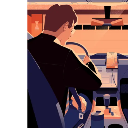
历
并
选
择
日
期。
按
退
出
键
可
关
闭
日
历。