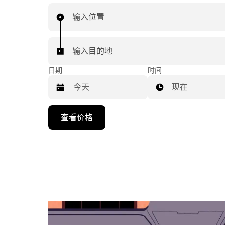
输入位置
输入目的地
日期
时间
现在
按
查看价格
向
下
箭
头
键
可
浏
览
日