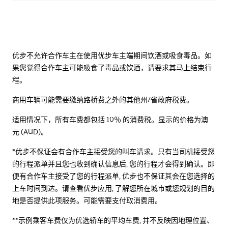
优步不允许合作车主在使用优步车主端期间饮酒或吸食毒品。如
果您觉得合作车主可能吸食了毒品或饮酒，请要求其马上结束行
程。
商用车辆可能需要缴纳路桥费之外的其他州/省政府税费。
适用情况下，所有车费都包括 10％ 的消费税。显示的价格为澳
元 (AUD)。
*优步不保证会有合作车主接受您的叫车请求。只有当司机接受您
的行程派单并且您也收到确认信息后, 您的行程才会得到确认。即
便有合作车主接受了您的行程派单, 优步也不保证其会在您选择的
上车时间到达。请查看优步应用, 了解您所在城市或您规划的目的
地是否提供此项服务。可能需要支付取消费用。
**示例乘客车费仅为优选轿车的平均车费, 并不反映因地理位置、