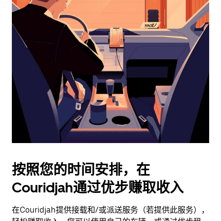
日
历
并
选
择
日
期。
按
退
出
键
可
关
闭
按照您的时间安排，在
日
Couridjah通过优步赚取收入
历。
在Couridjah提供接载和/或派送服务（若提供此服务），