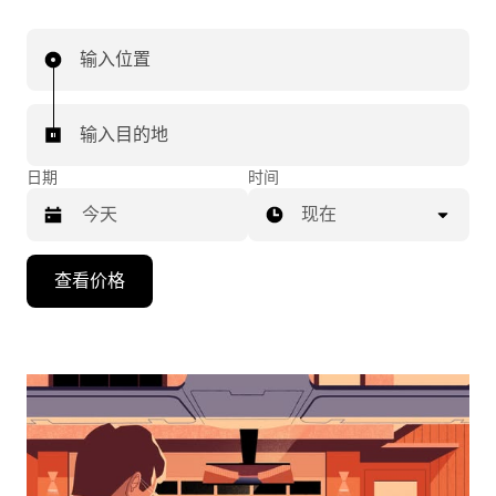
输入位置
输入目的地
日期
时间
现在
按
查看价格
向
下
箭
头
键
可
浏
览