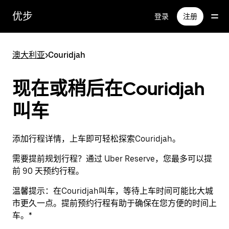
跳
优步
登录
注册
至
主
要
澳大利亚
>
Couridjah
内
容
现在或稍后在Couridjah
叫车
添加行程详情，上车即可轻松探索Couridjah。
需要提前规划行程？通过 Uber Reserve，您最多可以提
前 90 天预约行程。
温馨提示：
在Couridjah叫车，等待上车时间可能比大城
市更久一点。提前预约行程有助于确保在您方便的时间上
车。*