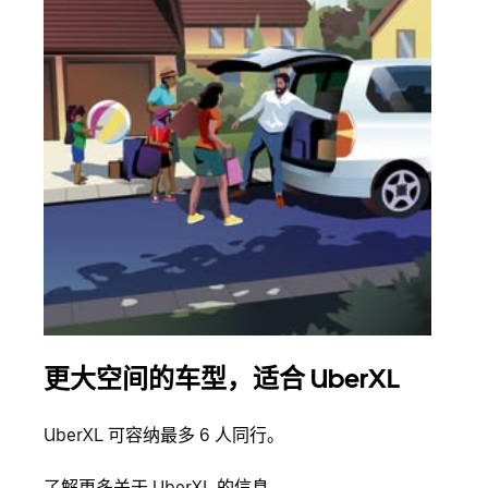
更大空间的车型，适合 UberXL
拼
UberXL 可容纳最多 6 人同行。
当您
加自
了解更多关于 UberXL 的信息