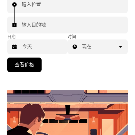
输入位置
输入目的地
日期
时间
现在
按
查看价格
向
下
箭
头
键
可
浏
览
日