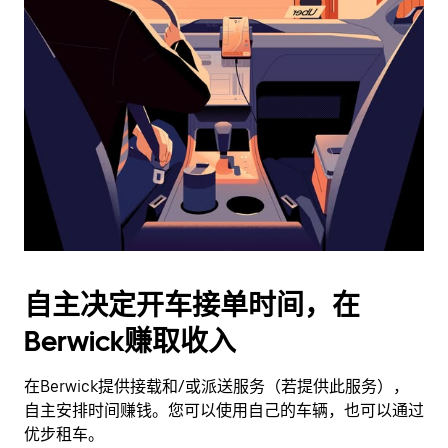
历
并
选
择
日
期。
按
退
出
键
可
关
闭
自主决定开车接单时间，在
日
Berwick赚取收入
历。
在Berwick提供接载和/或派送服务（若提供此服务），
自主安排时间赚钱。您可以使用自己的车辆，也可以通过
优步租车。