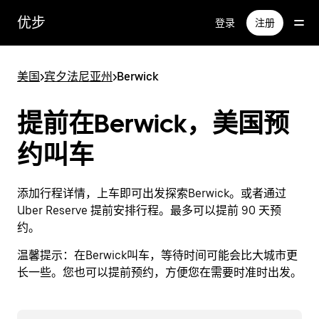
跳
优步
登录
注册
至
主
要
美国
>
宾夕法尼亚州
>
Berwick
内
容
提前在Berwick，美国预
约叫车
添加行程详情，上车即可出发探索Berwick。或者通过
Uber Reserve 提前安排行程。最多可以提前 90 天预
约。
温馨提示：
在Berwick叫车，等待时间可能会比大城市更
长一些。您也可以提前预约，方便您在需要时准时出发。