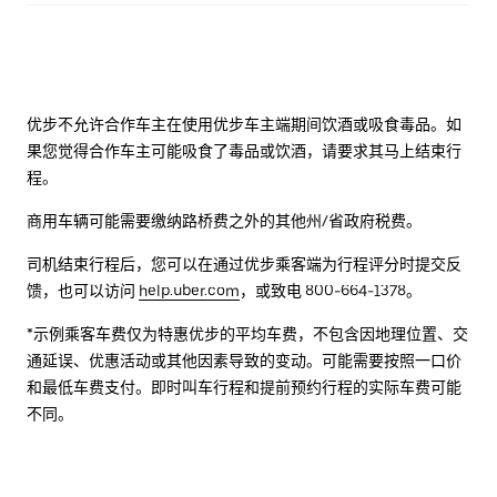
优步不允许合作车主在使用优步车主端期间饮酒或吸食毒品。如
果您觉得合作车主可能吸食了毒品或饮酒，请要求其马上结束行
程。
商用车辆可能需要缴纳路桥费之外的其他州/省政府税费。
司机结束行程后，您可以在通过优步乘客端为行程评分时提交反
馈，也可以访问
help.uber.com
，或致电 800-664-1378。
*示例乘客车费仅为特惠优步的平均车费，不包含因地理位置、交
通延误、优惠活动或其他因素导致的变动。可能需要按照一口价
和最低车费支付。即时叫车行程和提前预约行程的实际车费可能
不同。