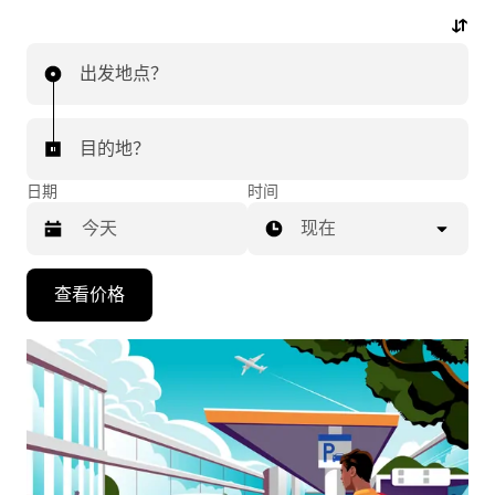
动动手指，即可开启机场行程。
出发地点？
目的地？
日期
时间
现在
按
查看价格
向
下
箭
头
键
可
浏