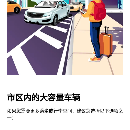
览
日
历
并
选
择
日
期。
按
退
出
键
可
关
市区内的大容量车辆
闭
日
如果您需要更多乘坐或行李空间，建议您选择以下选项之
历。
一：