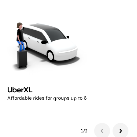
UberXL
U
Affordable rides for groups up to 6
Af
1/2