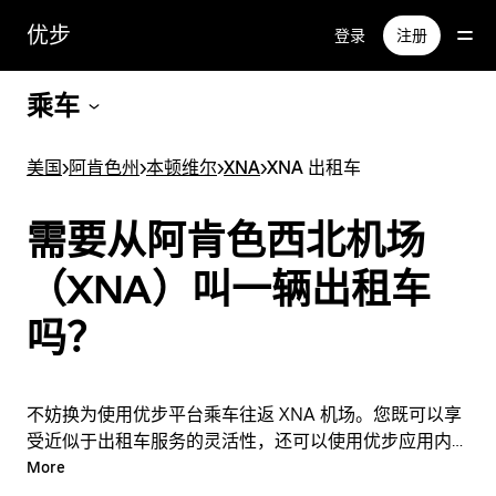
跳
优步
登录
注册
至
主
要
乘车
内
容
美国
>
阿肯色州
>
本顿维尔
>
XNA
>
XNA 出租车
需要从阿肯色西北机场
（XNA）叫一辆出租车
吗？
不妨换为使用优步平台乘车往返 XNA 机场。您既可以享
受近似于出租车服务的灵活性，还可以使用优步应用内的
实用功能。您可以按需临时叫车，也可以在应用内或在线
More
全天候随时叫车，每次行程还可以享受实惠的一口价。只