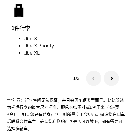
1件行李
2件
UberX
UberX Priority
UberXL
1/3
***注意：行李空间无法保证，并且会因车辆类型而异。此处所述
为托运行李的最大尺寸标准，即总长62英寸或158厘米（长+宽
+高）。如果您只有随身行李，则所需空间会更小。建议您在叫车
后联系合作车主，确认您和您的行李是否可以放下，如有需要可
选择多辆车。