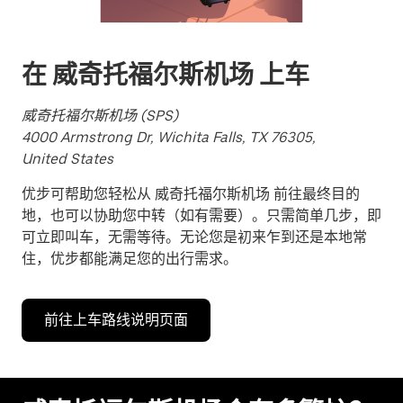
并
选
择
在 威奇托福尔斯机场 上车
日
期。
威奇托福尔斯机场 (SPS)
按
4000 Armstrong Dr, Wichita Falls, TX 76305,
退
United States
出
键
优步可帮助您轻松从 威奇托福尔斯机场 前往最终目的
可
地，也可以协助您中转（如有需要）。只需简单几步，即
关
可立即叫车，无需等待。无论您是初来乍到还是本地常
闭
住，优步都能满足您的出行需求。
日
历。
前往上车路线说明页面