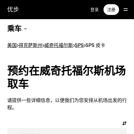
跳
优步
登录
注册
至
主
要
乘车
内
容
美国
>
得克萨斯州
>
威奇托福尔斯
>
SPS
>
SPS 皮卡
预约在威奇托福尔斯机场
取车
请提供一些详细信息，以便我们为您安排从机场出发的行
程。