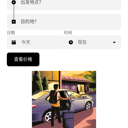
出发地点？
目的地？
日期
时间
现在
按
查看价格
向
下
箭
头
键
可
浏
览
日
历