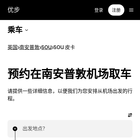
跳
优步
登录
注册
至
主
要
乘车
内
容
英国
>
南安普敦
>
SOU
>
SOU 皮卡
预约在南安普敦机场取车
请提供一些详细信息，以便我们为您安排从机场出发的行
程。
出发地点？