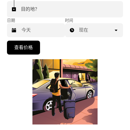
目的地？
日期
时间
现在
按
查看价格
向
下
箭
头
键
可
浏
览
日
历
并
选