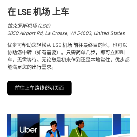
择
在 LSE 机场 上车
日
期。
拉克罗斯机场 (LSE)
按
2850 Airport Rd, La Crosse, WI 54603, United States
退
出
优步可帮助您轻松从 LSE 机场 前往最终目的地，也可以
键
协助您中转（如有需要）。只需简单几步，即可立即叫
可
车，无需等待。无论您是初来乍到还是本地常住，优步都
关
能满足您的出行需求。
闭
日
历。
前往上车路线说明页面