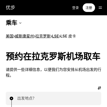
跳
优步
登录
注册
至
主
要
乘车
内
容
美国
>
威斯康星州
>
拉克罗斯
>
LSE
>
LSE 皮卡
预约在拉克罗斯机场取车
请提供一些详细信息，以便我们为您安排从机场出发的行
程。
出发地点？