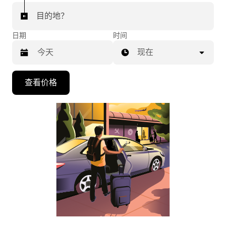
目的地？
日期
时间
现在
按
查看价格
向
下
箭
头
键
可
浏
览
日
历
并
选