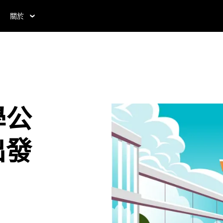
關於
學公
出發