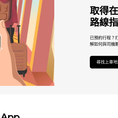
取得
路線
已預約行程？打
解如何與司機
尋找上車地
 App