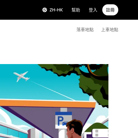
ZH-HK
幫助
登入
註冊
落車地點
上車地點