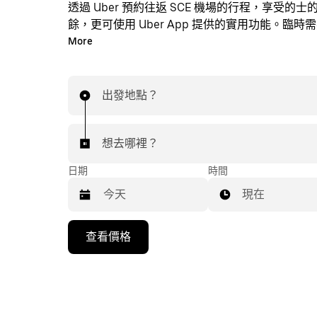
透過 Uber 預約往返 SCE 機場的行程，享受的
餘，更可使用 Uber App 提供的實用功能。臨時
時透過 App 或網站預約行程，享受經濟實惠的行
More
即時定價。只需點按幾下即可預約機場行程。
出發地點？
想去哪裡？
日期
時間
現在
按
查看價格
下
向
下
箭