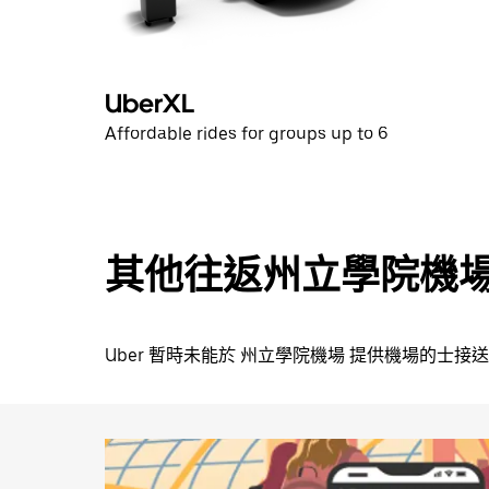
可
關
閉
日
UberXL
曆。
Affordable rides for groups up to 6
其他往返州立學院機
Uber 暫時未能於 州立學院機場 提供機場的士