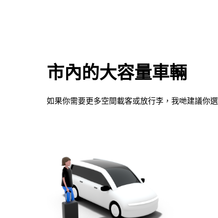
咀
鍵，
即
可
使
用
市內的大容量車輛
日
曆
和
如果你需要更多空間載客或放行李，我哋建議你選
選
擇
日
期。
按
下
Esc
按
鈕
即