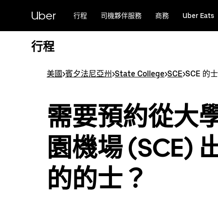
跳
Uber
行程
司機夥伴服務
商務
Uber Eats
至
主
要
行程
內
容
美國
>
賓夕法尼亞州
>
State College
>
SCE
>
SCE 的士
需要預約從大
園機場 (SCE) 
的的士？