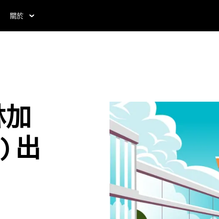
關於
林加
) 出