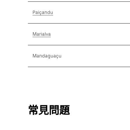
Paiçandu
Marialva
Mandaguaçu
常見問題