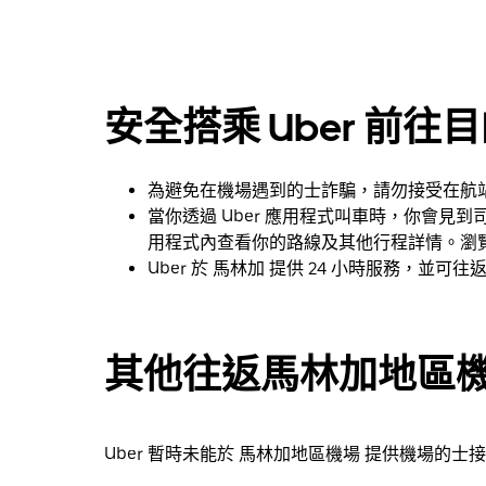
咀
鍵，
即
可
使
安全搭乘 Uber 前往
用
日
曆
為避免在機場遇到的士詐騙，請勿接受在航
和
當你透過 Uber 應用程式叫車時，你會
選
用程式內查看你的路線及其他行程詳情。瀏
擇
Uber 於 馬林加 提供 24 小時服務，並可
日
期。
按
其他往返馬林加地區
下
Esc
按
鈕
Uber 暫時未能於 馬林加地區機場 提供機場的
即