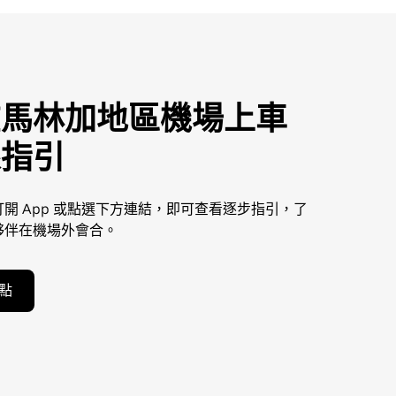
在馬林加地區機場上車
線指引
開 App 或點選下方連結，即可查看逐步指引，了
夥伴在機場外會合。
點