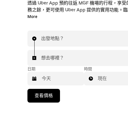
透過 Uber App 預約往返 MGF 機場的行程，
務之餘，更可使用 Uber App 提供的實用功能。
車？隨時透過 App 或網站預約行程，享受經濟實
More
能查看即時定價。只需點按幾下即可預約機場行程
出發地點？
想去哪裡？
日期
時間
現在
按
查看價格
下
向
下
箭