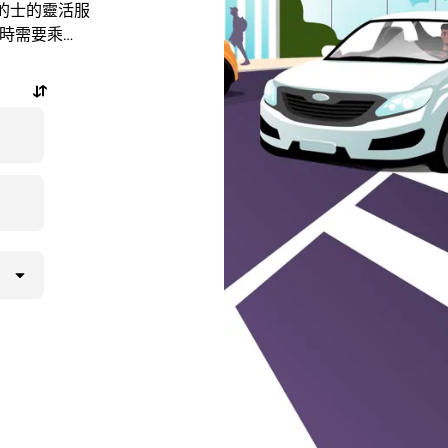
享受的士的靈活服
臨時需要乘
惠的行程，還
。