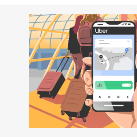
可
關
閉
日
曆。