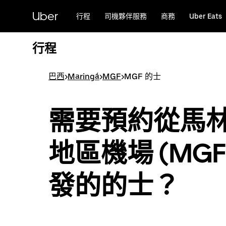
跳
Uber
行程
司機夥伴服務
商務
Uber Eats
至
主
要
行程
內
容
巴西
>
Maringá
>
MGF
>
MGF 的士
需要預約從馬
地區機場 (MGF
發的的士？