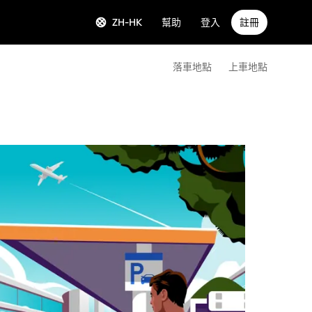
ZH-HK
幫助
登入
註冊
落車地點
上車地點