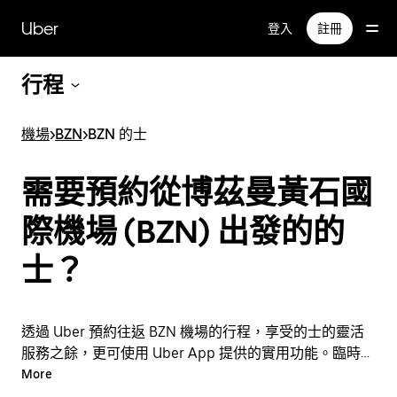
跳
Uber
登入
註冊
至
主
要
行程
內
容
機場
>
BZN
>
BZN 的士
需要預約從博茲曼黃石國
際機場 (BZN) 出發的的
士？
透過 Uber 預約往返 BZN 機場的行程，享受的士的靈活
服務之餘，更可使用 Uber App 提供的實用功能。臨時需
要乘車？隨時透過 App 或網站預約行程，享受經濟實惠
More
的行程，還能查看即時定價。只需點按幾下即可預約機場