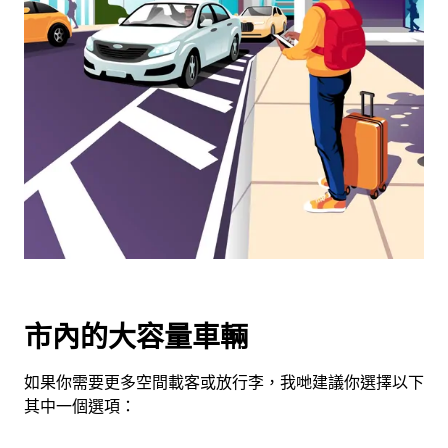
可
使
用
日
曆
和
選
擇
日
期。
按
下
Esc
按
市內的大容量車輛
鈕
即
如果你需要更多空間載客或放行李，我哋建議你選擇以下
可
其中一個選項：
關
閉