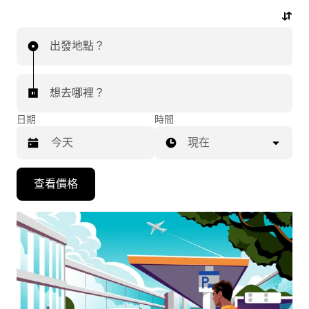
行程。
出發地點？
想去哪裡？
日期
時間
現在
按
查看價格
下
向
下
箭
咀
鍵，
即