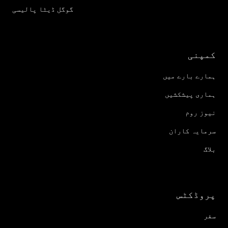
گوگل ڈیٹا پالیسی
کمپنی
ہمارے بارے میں
ہماری پیشکشیں
نیوز روم
سرمایہ کاران
بلاگ
پروڈکٹس
سفر