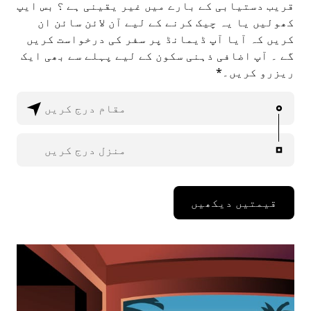
قریب دستیابی کے بارے میں غیر یقینی ہے ؟ بس ایپ
کھولیں یا یہ چیک کرنے کے لیے آن لائن سائن ان
کریں کہ آیا آپ ڈیمانڈ پر سفر کی درخواست کریں
گے ۔ آپ اضافی ذہنی سکون کے لیے پہلے سے بھی ایک
ریزرو کریں۔*
مقام درج کریں
منزل درج کریں
قیمتیں دیکھیں