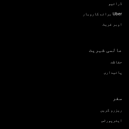
ڈرائیو
Uber برائے کاروبار
اوبر فریٹ
عالمی شہریت
حفاظت
پائیداری
سفر
ریزرو کریں
ایئرپورٹس