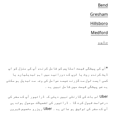
Bend
Gresham
Hillsboro
Medford
سلیم
*آپ کی پیشگی قیمت اسٹاپس کو شامل کرنے، آپ کی منزل کو اپ
ڈیٹ کرنے، روٹ یا ٹرپ کے دورانیے میں اہم تبدیلیاں، یا
کسی ایسے ٹول سے گزرنے جیسے عوامل کی وجہ سے تبدیل ہو سکتی
ہے جو پیشگی قیمت میں شامل نہیں ہے ۔
Uber اس بات کی گارنٹی نہیں دیتی کہ ڈرائیور آپ کے سفر کی
درخواست قبول کرے گا ۔ ڈرائیور کی تفصیلات موصول ہوتے ہی
آپ کے سفر کی توثیق ہو جاتی ہے ۔ Uber ریزرو مخصوص شہروں