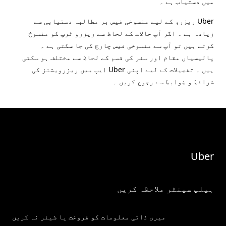
میں دستیاب ہے ۔
Uber ریزرو کے لیے منسوخی فیس بر مطالبہ دستیابی سے
زیادہ ہے ۔ اگر آپ حالات کے لحاظ سے ریزرو ٹرپ کو منسوخ
کرتے ہیں تو آپ سے منسوخی فیس چارج کی جا سکتی ہے ۔
پالیسیاں مقام اور سفر کی قسم کے لحاظ سے مختلف ہو سکتی
ہیں ۔ تفصیلات کے لیے اپنی Uber ایپ میں ریزرویشنز کی
شرائط و ضوابط سے رجوع کریں ۔
Uber
ہیلپ سینٹر ملاحظہ کریں
میری ذاتی معلومات کو فروخت یا شیئر نہ کریں