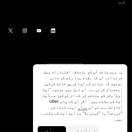
شہر
یہ ویب سائٹ آپ کو متعلقہ اشتہارات پیش
کرنے اور آپ کا مقام یاد رکھ کر ذاتی
نوعیت کا بنانے کے لیے فریق ثالث کوکیز
استعمال کرتی ہے۔ آپ ذیل میں موجود 'آپٹ
آؤٹ' بٹن کو منتخب کر کے ان کوکیز سے آپٹ
.Uber Technologies Inc
2026
©
آؤٹ کر سکتے ہیں۔ اگر آپ کے پاس Uber
اکاؤنٹ ہے، تو آپ
یہاں
اپنے ڈیٹا کی
"فروخت" یا "شیئرنگ" سے آپٹ آؤٹ کر سکتے
ہیں۔
رازداری
ایکسیسیبلٹی
شرائط
آپٹ آؤٹ کریں
سمجھ آ گئی