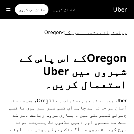
رکزی
واد
Uber
لاگ ان کریں
سائن اپ کریں
ر
ائیں
ریاستہائے متحدہ امریکہ
>
Oregon
Oregonکے اس پاس کے
شہروں میں Uber
استعمال کریں۔
Uber پورے سفر میں دستیاب ہے Oregon، جس سے سفر
آسان ہو جاتا ہے چاہے آپ کسی شہر میں ہوں یا کسی
چھوٹی کمیونٹی میں ۔ ہماری سروس ریاست بھر کے
بہت سے قصبوں اور دیہی علاقوں تک پہنچتے ہوئے
درج کردہ شہروں سے آگے تک پھیلی ہوئی ہے ۔ اپنے