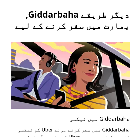
دیگر طریقے Giddarbaha,
بھارت میں سفر کرنے کے لیے
Giddarbaha میں ٹیکسی
arbaha
Giddarbaha میں سفر کرتے ہوئے Uber کو ٹیکسی
عوا
کا متبادل سمجھیں۔ Uber کے ساتھ، آپ ٹیکسیوں
کا 