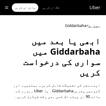
رکزی
واد
Uber
لاگ ان کریں
سائن اپ کریں
ر
ائیں
بھارت
>
Giddarbaha
ابھی یا بعد میں
Giddarbaha میں
سواری کی درخواست
کریں
اپنے سفر کی تفصیلات شامل کریں، بیٹھیں، اور
گھومیں پھریںGiddarbaha۔ یا Uber ریزرو کے
ساتھ 90 دن پہلے تک کسی بھی وقت شیڈول کریں۔