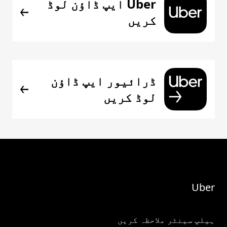
Uber ایپ ڈاؤن لوڈ
کریں
ڈرائیور ایپ ڈاؤن
لوڈ کریں
Uber
ہیلپ سینٹر ملاحظہ کریں