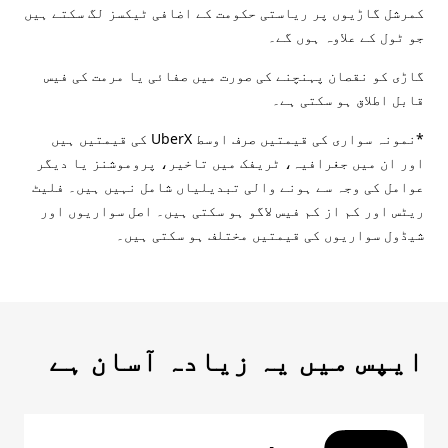
کمرشل گاڑیوں پر ریاستی حکومت کے اضافی ٹیکسز لگ سکتے ہیں
جو ٹول کے علاوہ ہوں گے۔
گاڑی کو نقصان پہنچنے کی صورت میں صفائی یا مرمت کی فیس
قابل اطلاق ہو سکتی ہے۔
*نمونہ سواری کی قیمتیں صرف اوسط UberX کی قیمتیں ہیں
اور ان میں جغرافیہ، ٹریفک میں تاخیر، پروموشنز یا دیگر
عوامل کی وجہ سے ہونے والی تبدیلیاں شامل نہیں ہیں۔ فلیٹ
ریٹس اور کم از کم فیس لاگو ہو سکتی ہیں۔ اصل سواریوں اور
شیڈول سواریوں کی قیمتیں مختلف ہو سکتی ہیں۔
ایپس میں یہ زیادہ آسان ہے