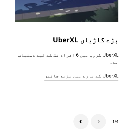
بڑے گاڑیاں UberXL
گرو
UberXL گروپ میں 6 افراد تک کے لیے دستیاب
جب آپ
ہے۔
رائیڈ
مرضی 
UberXL کے بارے میں مزید جانیں
سکتا
گروپ 
1/4