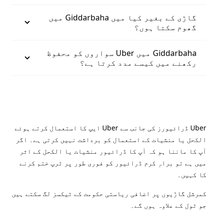
گاڑی کے بغیر کیا میں Giddarbaha میں
گھوم سکتا ہوں؟
Giddarbaha میں Uber سواروں کو محفوظ
رکھنے میں کیسے مدد کرتا ہے؟
Uber ڈرائیورز کی جانب سے Uber ایپ کا استعمال کرتے ہوئے
الکحل یا منشیات کے استعمال کو برداشت نہیں کرتی ہے۔ اگر
آپ کا ماننا ہو کہ آپ کا ڈرائیور منشیات یا الکحل کے اثر
میں ہے تو براہِ کرم ڈرائیور کو فوری طور پر ٹرپ ختم کرنے
کا کہیں۔
کمرشل گاڑیوں پر اضافی ریاستی حکومت کے ٹیکسز لگ سکتے ہیں
جو ٹول کے علاوہ ہوں گے۔