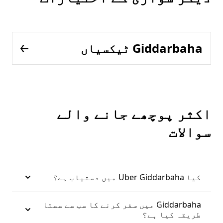
Giddarbaha ٹیکسیاں
اکثر پوچھے جانے والے
سوالات
کیا Uber Giddarbaha میں دستیاب ہے؟
Giddarbaha میں سفر کرنے کا سب سے سستا
طریقہ کیا ہے؟