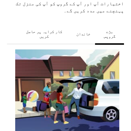
اختیارات آپ اور آپ کے گروپ کو آپ کی منزل تک
پہنچنے میں مدد کریں گے۔
بڑے
کار کرایہ پر حاصل
خاندان
گروپس
کریں