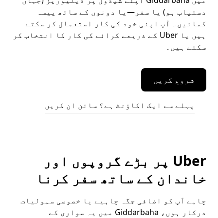
میں Giddarbaha اپنے شیڈول پر ڈیلیوریز (جہاں
دستیاب ہو) یا سفر—یا دونوں کے ساتھ پیسہ
کمائیں۔ آپ اپنی خود کی کار استعمال کر سکتے
ہیں یا Uber کے ذریعے کرائے کی کار کا انتخاب کر
سکتے ہیں۔
شروع کریں
پہلے سے ایک اکاؤنٹ ہے؟ سائن ان کریں
Uber پر بڑے گروپوں اور
خاندان کے ساتھ سفر کرنا
چاہے آپ کو اضافی جگہ چاہیے یا خصوصی سہولیات
درکار ہوں، Giddarbaha میں یہ سواری کے