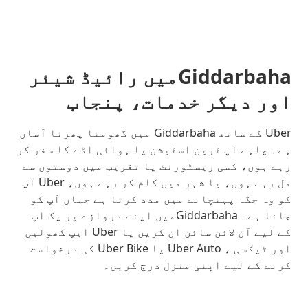
Giddarbahaمیں رائیڈ شیئر
اور دیگر خدمات، پنجاب
Uber کے ساتھ Giddarbaha میں گھومنا پھرنا آسان
ہے۔ چاہے آپ ٹرین اسٹیشن یا ہوائی اڈے کا سفر کر
رہے ہوں، کسی ریسٹورنٹ یا تقریب میں دوستوں سے
مل رہے ہوں، یا شہر میں کام کر رہے ہوں، Uber آپ
کو وہ جگہ پہنچانے میں مدد کرتا ہے جہاں آپ کو
جانا ہے۔ Giddarbahaمیں اپنے دروازے پر پک اپ
کے لیے آن لائن سائن ان کریں یا Uber ایپ کھولیں
اور ٹیکسی ، Uber Auto یا Uber Bike کی درخواست
کرنے کے لیے اپنی منزل درج کریں۔