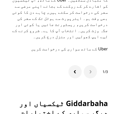
کو اشارے کر کے روکنے کے بجائے اپنی مرضی سے
اپن
سفر کی درخواست کر سکتے ہیں، چاہے دن کا کوئی
بھی وقت ہو۔ ایئرپورٹ سے ہوٹل تک کے سفر کی
ملا
درخواست کریں، ریسٹورنٹ جائیں یا کوئی اور
جگہ وزٹ کریں۔ انتخاب آپ کا ہے۔ شروع کرنے کے
لیے ایپ کھولیں اور منزل درج کریں۔
ddarbaha
Uber کے ساتھ سواری کی درخواست کریں
Uber ایپ
1/3
Giddarbaha ٹیکسیاں اور
دیگر سواری کے اختیارات