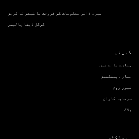
میری ذاتی معلومات کو فروخت یا شیئر نہ کریں
گوگل ڈیٹا پالیسی
کمپنی
ہمارے بارے میں
ہماری پیشکشیں
نیوز روم
سرمایہ کاران
بلاگ
پروڈکٹس