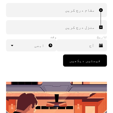
مقام درج کریں
منزل درج کریں
تاریخ
وقت
ابھی
Press
قیمتیں دیکھیں
the
down
arrow
key
to
interact
with
the
calendar
and
select
a