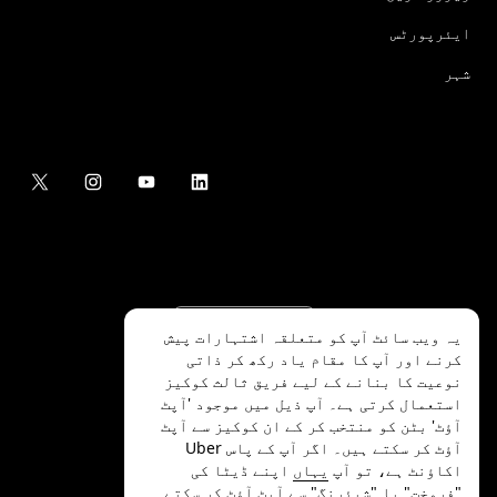
ایئرپورٹس
شہر
یہ ویب سائٹ آپ کو متعلقہ اشتہارات پیش
کرنے اور آپ کا مقام یاد رکھ کر ذاتی
نوعیت کا بنانے کے لیے فریق ثالث کوکیز
استعمال کرتی ہے۔ آپ ذیل میں موجود 'آپٹ
آؤٹ' بٹن کو منتخب کر کے ان کوکیز سے آپٹ
.Uber Technologies Inc
2026
©
آؤٹ کر سکتے ہیں۔ اگر آپ کے پاس Uber
اکاؤنٹ ہے، تو آپ
یہاں
اپنے ڈیٹا کی
"فروخت" یا "شیئرنگ" سے آپٹ آؤٹ کر سکتے