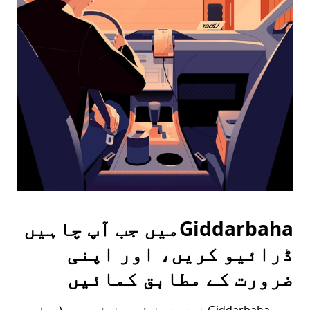
date.
Press
the
escape
button
to
close
the
calendar.
Giddarbahaمیں جب آپ چاہیں
ڈرائیو کریں، اور اپنی
ضرورت کے مطابق کمائیں