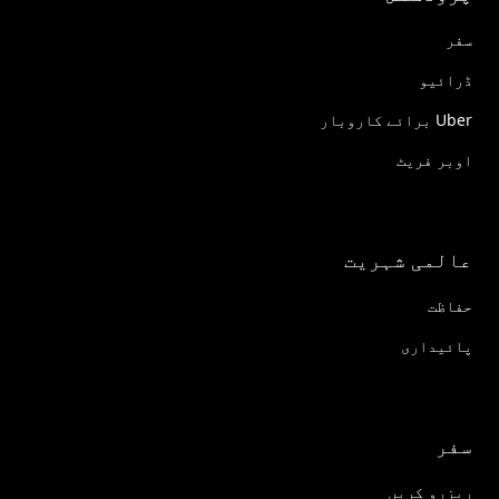
سفر
ڈرائیو
Uber برائے کاروبار
اوبر فریٹ
عالمی شہریت
حفاظت
پائیداری
سفر
ریزرو کریں