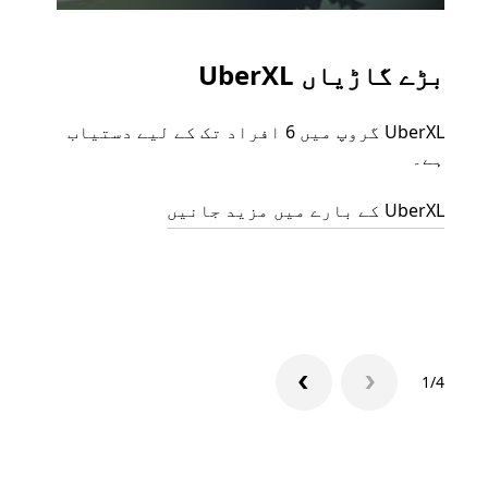
بڑے گاڑیاں UberXL
گرو
UberXL گروپ میں 6 افراد تک کے لیے دستیاب
جب آپ
ہے۔
رائیڈ
مرضی 
UberXL کے بارے میں مزید جانیں
سکتا
گروپ 
1/4