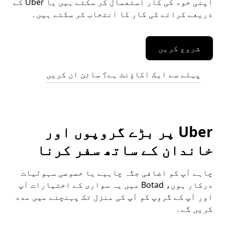
اپنی خود کی کار استعمال کر سکتے ہیں یا Uber کے
ذریعے کرائے کی کار کا انتخاب کر سکتے ہیں۔
شروع کریں
پہلے سے ایک اکاؤنٹ ہے؟ سائن ان کریں
Uber پر بڑے گروپوں اور
خاندان کے ساتھ سفر کرنا
چاہے آپ کو اضافی جگہ چاہیے یا خصوصی سہولیات
درکار ہوں، Botad میں یہ سواری کے اختیارات آپ
اور آپ کے گروپ کو آپ کی منزل تک پہنچنے میں مدد
کریں گے۔