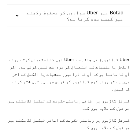
Botad میں Uber سواروں کو محفوظ رکھنے
میں کیسے مدد کرتا ہے؟
Uber ڈرائیورز کی جانب سے Uber ایپ کا استعمال کرتے ہوئے
الکحل یا منشیات کے استعمال کو برداشت نہیں کرتی ہے۔ اگر
آپ کا ماننا ہو کہ آپ کا ڈرائیور منشیات یا الکحل کے اثر
میں ہے تو براہِ کرم ڈرائیور کو فوری طور پر ٹرپ ختم کرنے
کا کہیں۔
کمرشل گاڑیوں پر اضافی ریاستی حکومت کے ٹیکسز لگ سکتے ہیں
جو ٹول کے علاوہ ہوں گے۔
کمرشل گاڑیوں پر ریاستی حکومت کے اضافی ٹیکسز لگ سکتے ہیں
جو ٹول کے علاوہ ہوں گے۔