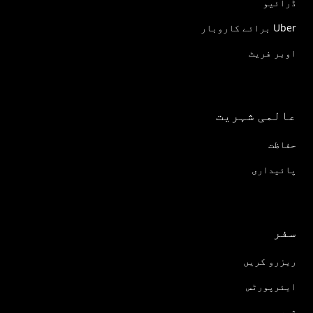
ڈرائیو
Uber برائے کاروبار
اوبر فریٹ
عالمی شہریت
حفاظت
پائیداری
سفر
ریزرو کریں
ایئرپورٹس
شہر