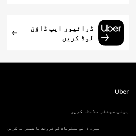
ڈرائیور ایپ ڈاؤن
لوڈ کریں
Uber
ہیلپ سینٹر ملاحظہ کریں
میری ذاتی معلومات کو فروخت یا شیئر نہ کریں