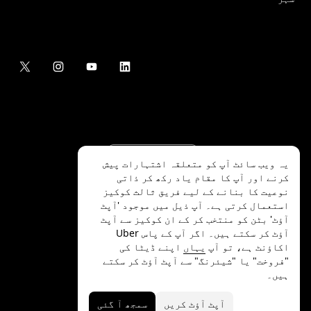
یہ ویب سائٹ آپ کو متعلقہ اشتہارات پیش
کرنے اور آپ کا مقام یاد رکھ کر ذاتی
نوعیت کا بنانے کے لیے فریق ثالث کوکیز
استعمال کرتی ہے۔ آپ ذیل میں موجود 'آپٹ
آؤٹ' بٹن کو منتخب کر کے ان کوکیز سے آپٹ
.Uber Technologies Inc
2026
©
آؤٹ کر سکتے ہیں۔ اگر آپ کے پاس Uber
اکاؤنٹ ہے، تو آپ
یہاں
اپنے ڈیٹا کی
"فروخت" یا "شیئرنگ" سے آپٹ آؤٹ کر سکتے
ہیں۔
رازداری
ایکسیسیبلٹی
شرائط
آپٹ آؤٹ کریں
سمجھ آ گئی