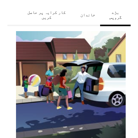
بڑے
کار کرایہ پر حاصل
خاندان
گروپس
کریں