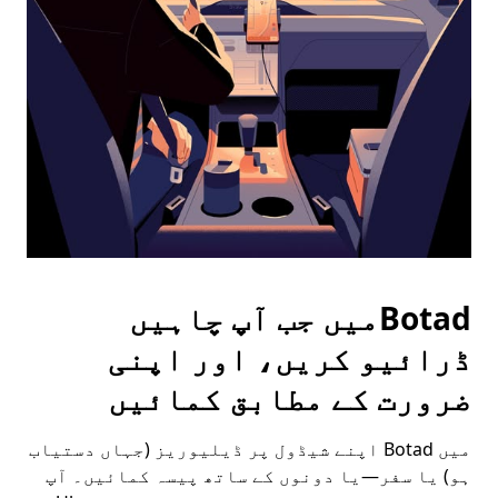
the
escape
button
to
close
the
calendar.
Botadمیں جب آپ چاہیں
ڈرائیو کریں، اور اپنی
ضرورت کے مطابق کمائیں
میں Botad اپنے شیڈول پر ڈیلیوریز (جہاں دستیاب
ہو) یا سفر—یا دونوں کے ساتھ پیسہ کمائیں۔ آپ