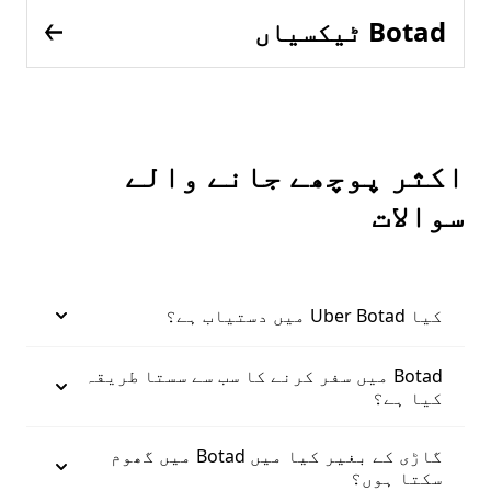
Botad ٹیکسیاں
اکثر پوچھے جانے والے
سوالات
کیا Uber Botad میں دستیاب ہے؟
Botad میں سفر کرنے کا سب سے سستا طریقہ
کیا ہے؟
گاڑی کے بغیر کیا میں Botad میں گھوم
سکتا ہوں؟