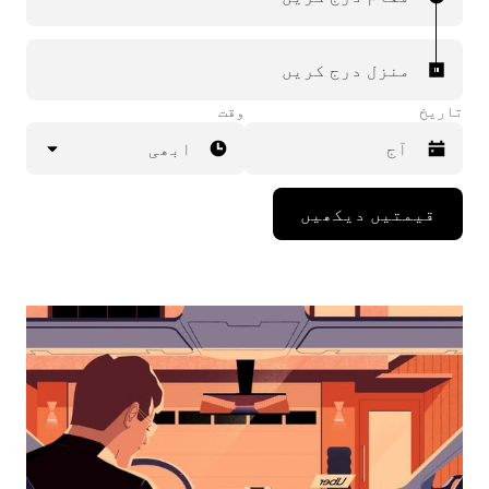
منزل درج کریں
تاریخ
وقت
ابھی
Press
قیمتیں دیکھیں
the
down
arrow
key
to
interact
with
the
calendar
and
select
a
date.
Press