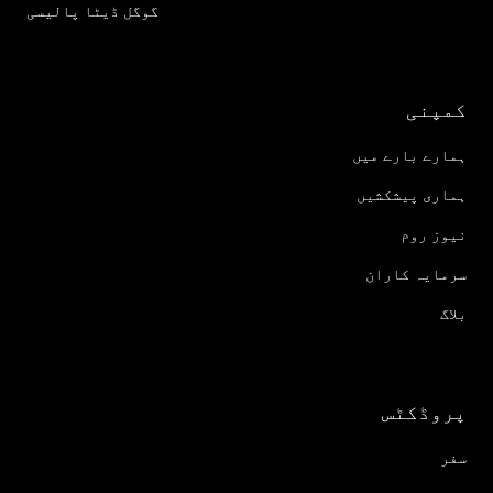
گوگل ڈیٹا پالیسی
کمپنی
ہمارے بارے میں
ہماری پیشکشیں
نیوز روم
سرمایہ کاران
بلاگ
پروڈکٹس
سفر