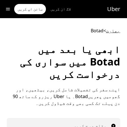
رکزی
واد
Uber
لاگ ان کریں
سائن اپ کریں
ر
ائیں
بھارت
>
Botad
ابھی یا بعد میں
Botad میں سواری کی
درخواست کریں
اپنے سفر کی تفصیلات شامل کریں، بیٹھیں، اور
گھومیں پھریںBotad۔ یا Uber ریزرو کے ساتھ 90
دن پہلے تک کسی بھی وقت شیڈول کریں۔
مقام درج کریں