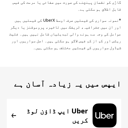
گاڑی کو نقصان پہنچنے کی صورت میں صفائی یا مرمت کی فیس
قابل اطلاق ہو سکتی ہے۔
*نمونہ سواری کی قیمتیں صرف اوسط UberX کی قیمتیں ہیں
اور ان میں جغرافیہ، ٹریفک میں تاخیر، پروموشنز یا دیگر
عوامل کی وجہ سے ہونے والی تبدیلیاں شامل نہیں ہیں۔ فلیٹ
ریٹس اور کم از کم فیس لاگو ہو سکتی ہیں۔ اصل سواریوں اور
شیڈول سواریوں کی قیمتیں مختلف ہو سکتی ہیں۔
ایپس میں یہ زیادہ آسان ہے
Uber ایپ ڈاؤن لوڈ
کریں