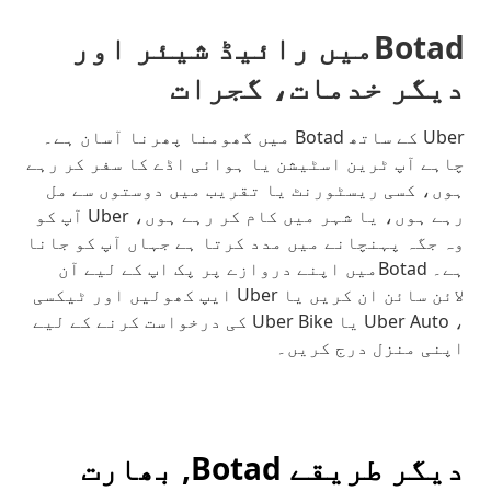
Botadمیں رائیڈ شیئر اور
دیگر خدمات، گجرات
Uber کے ساتھ Botad میں گھومنا پھرنا آسان ہے۔
چاہے آپ ٹرین اسٹیشن یا ہوائی اڈے کا سفر کر رہے
ہوں، کسی ریسٹورنٹ یا تقریب میں دوستوں سے مل
رہے ہوں، یا شہر میں کام کر رہے ہوں، Uber آپ کو
وہ جگہ پہنچانے میں مدد کرتا ہے جہاں آپ کو جانا
ہے۔ Botadمیں اپنے دروازے پر پک اپ کے لیے آن
لائن سائن ان کریں یا Uber ایپ کھولیں اور ٹیکسی
، Uber Auto یا Uber Bike کی درخواست کرنے کے لیے
اپنی منزل درج کریں۔
دیگر طریقے Botad, بھارت