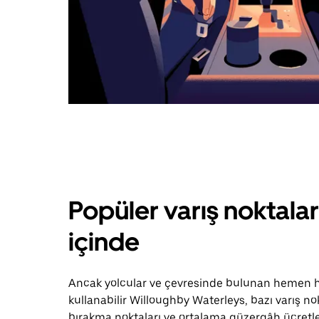
Popüler varış noktala
içinde
Ancak yolcular ve çevresinde bulunan hemen he
kullanabilir Willoughby Waterleys, bazı varış n
bırakma noktaları ve ortalama güzergâh ücretleri