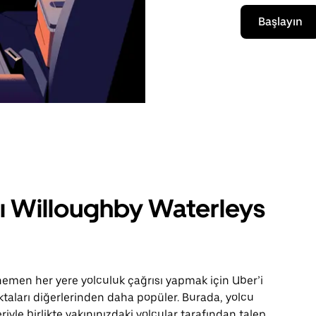
Başlayın
rı Willoughby Waterleys
men her yere yolculuk çağrısı yapmak için Uber’i
oktaları diğerlerinden daha popüler. Burada, yolcu
yle birlikte yakınınızdaki yolcular tarafından talep