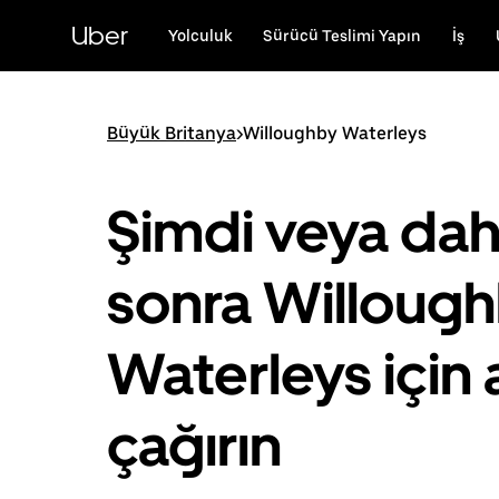
Ana
içeriğe
Uber
Yolculuk
Sürücü Teslimi Yapın
İş
gidin
Büyük Britanya
>
Willoughby Waterleys
Şimdi veya da
sonra Willoug
Waterleys için 
çağırın