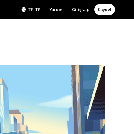
TR-TR
Yardım
Giriş yap
Kaydol