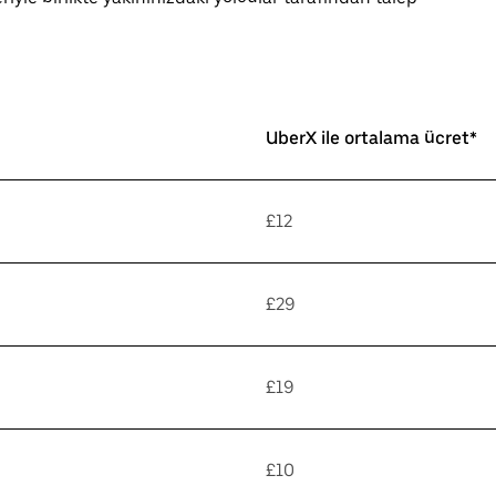
UberX ile ortalama ücret*
£12
£29
£19
£10