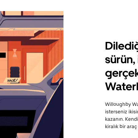
Diledi
sürün, 
gerçek
Water
Willoughby Wat
isterseniz iki
kazanın. Kendi
kiralık bir araç