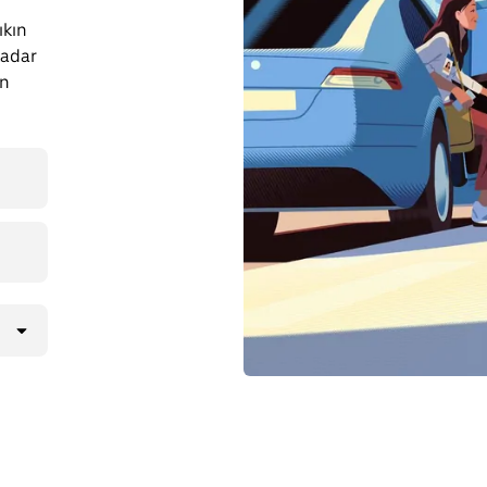
ıkın
kadar
en