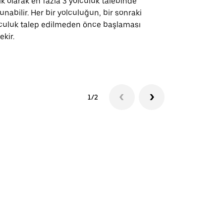
ık olarak en fazla 3 yolculuk talebinde
güzergahları
unabilir. Her bir yolculuğun, bir sonraki
için mevcutt
culuk talep edilmeden önce başlaması
ekir.
Servis müsai
1/2