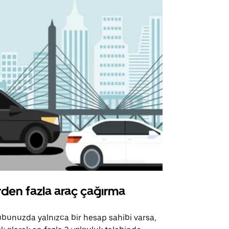
rden fazla araç çağırma
Uber Shu
bunuzda yalnızca bir hesap sahibi varsa,
Uber Shuttle