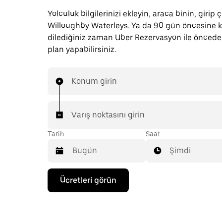
Yolculuk bilgilerinizi ekleyin, araca binin, girip ç
Willoughby Waterleys. Ya da 90 gün öncesine 
dilediğiniz zaman Uber Rezervasyon ile önced
plan yapabilirsiniz.
Konum girin
Varış noktasını girin
Tarih
Saat
Şimdi
Takvimle
Ücretleri görün
etkileşime
geçmek
ve
bir
tarih