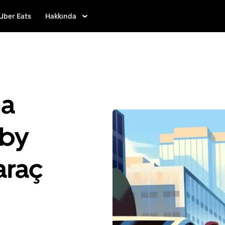
Uber Eats
Hakkında
ha
hby
araç