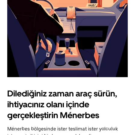
için
escape
tuşuna
basın.
Dilediğiniz zaman araç sürün,
ihtiyacınız olanı içinde
gerçekleştirin Ménerbes
Ménerbes bölgesinde ister teslimat ister yolculuk