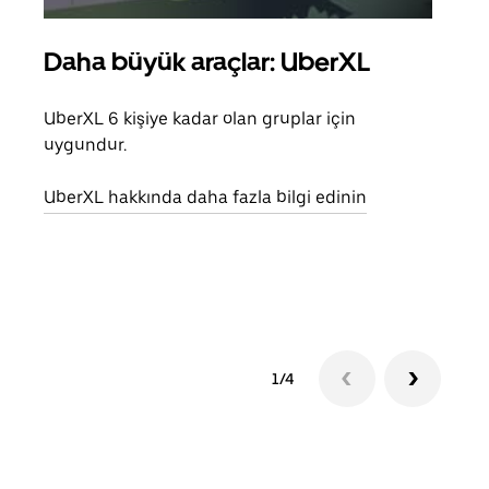
Daha büyük araçlar: UberXL
Gru
UberXL 6 kişiye kadar olan gruplar için
Arkad
uygundur.
yolc
alım 
UberXL hakkında daha fazla bilgi edinin
Grup
edin
1/4