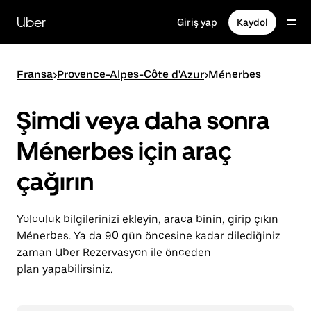
Ana
içeriğe
Uber
Giriş yap
Kaydol
gidin
Fransa
>
Provence-Alpes-Côte d'Azur
>
Ménerbes
Şimdi veya daha sonra
Ménerbes için araç
çağırın
Yolculuk bilgilerinizi ekleyin, araca binin, girip çıkın
Ménerbes. Ya da 90 gün öncesine kadar dilediğiniz
zaman Uber Rezervasyon ile önceden
plan yapabilirsiniz.