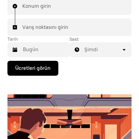
Konum girin
Varış noktasını girin
Tarih
Saat
Şimdi
Takvimle
Ücretleri görün
etkileşime
geçmek
ve
bir
tarih
seçmek
için
aşağı
ok
tuşuna
basın.
Takvimi
kapatmak