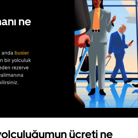
anı ne
u anda
busier
 bir yolculuk
eden rezerve
avalimanına
lirsiniz.
yolculuğumun ücreti ne