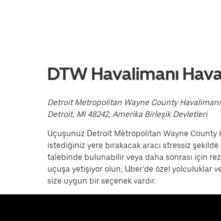
Takvimi
kapatmak
için
escape
tuşuna
basın.
DTW Havalimanı Hava
Detroit Metropolitan Wayne County Havaliman
Detroit, MI 48242, Amerika Birleşik Devletleri
Uçuşunuz Detroit Metropolitan Wayne County Ha
istediğiniz yere bırakacak aracı stressiz şekild
talebinde bulunabilir veya daha sonrası için rezer
uçuşa yetişiyor olun, Uber’de özel yolculuklar
size uygun bir seçenek vardır.