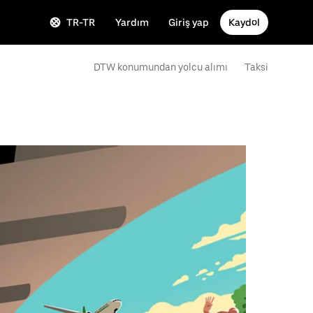
TR-TR
Yardım
Giriş yap
Kaydol
DTW konumundan yolcu alımı
Taksi