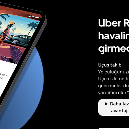
Uber R
havali
girmed
Uçuş takibi
Yolculuğunuzu 
Uçuş izleme te
gecikmeler du
yardımcı olur.*
Daha faz
avantaj