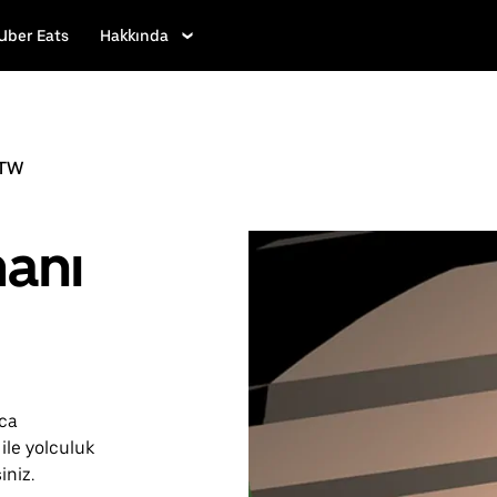
Uber Eats
Hakkında
TW
manı
aca
ile yolculuk
iniz.