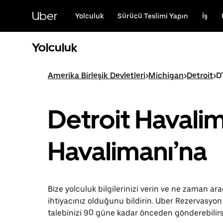
Ana
içeriğe
Uber
Yolculuk
Sürücü Teslimi Yapın
İş
gidin
Yolculuk
Amerika Birleşik Devletleri
>
Michigan
>
Detroit
>
D
Detroit Havali
Havalimanı’na
Bize yolculuk bilgilerinizi verin ve ne zaman ar
ihtiyacınız olduğunu bildirin. Uber Rezervasyon 
talebinizi 90 güne kadar önceden gönderebilirs