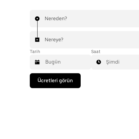
Nereden?
Nereye?
Tarih
Saat
Şimdi
Takvimle
Ücretleri görün
etkileşime
geçmek
ve
bir
tarih
seçmek
için
aşağı
ok
tuşuna
basın.