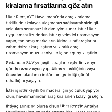
Takvimi
escape
kiralama fırsatlarına göz atın
kapatmak
tuşuna
için
basın.
escape
Uber Rent, AYT Havalimanı’nda araç kiralama
tuşuna
tekliflerine kolayca ulaşmanızı sağlayarak sizin gibi
basın.
yolculara sorunsuz bir deneyim sunar. İster Uber
uygulaması üzerinden ister çevrim içi rezervasyon
yapın, tanınmış markaların birinci sınıf araçlarını
zahmetsizce karşılaştırın ve kiralık araç
rezervasyonunuzu saniyeler içinde gerçekleştirin.
Sedandan SUV’ye çeşitli araçları keşfedin ve aynı
günde rezervasyon yapabilme esnekliğinin veya
önceden planlama imkânının getirdiği gönül
rahatlığını yaşayın.
İster iş ister keyifli bir macera için yolculuk yapıyor
olun, havalimanından araç kiralarken kolaylığı seçin.
İhtiyaçlarınız ne olursa olsun Uber Rent’le Antalya