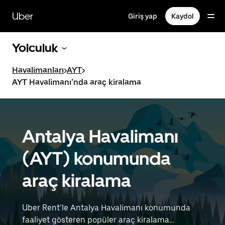
Ana
içeriğe
Uber
Giriş yap
Kaydol
gidin
Yolculuk
Havalimanları
>
AYT
>
AYT Havalimanı’nda araç kiralama
Antalya Havalimanı
(AYT) konumunda
araç kiralama
Uber Rent’le Antalya Havalimanı konumunda
faaliyet gösteren popüler araç kiralama