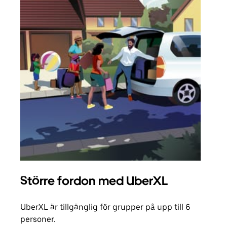
Större fordon med UberXL
Gr
UberXL är tillgänglig för grupper på upp till 6
När d
personer.
din 