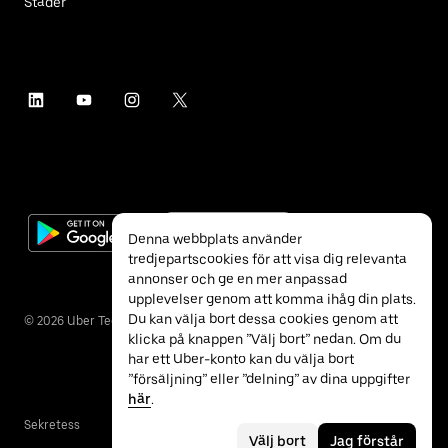
Städer
Denna webbplats använder
tredjepartscookies för att visa dig relevanta
annonser och ge en mer anpassad
upplevelser genom att komma ihåg din plats.
Du kan välja bort dessa cookies genom att
©
2026
Uber Technologies Inc.
klicka på knappen ”Välj bort” nedan. Om du
har ett Uber-konto kan du välja bort
”försäljning” eller ”delning” av dina uppgifter
här
.
Sekretess
Tillgänglighet
Villkor
Välj bort
Jag förstår