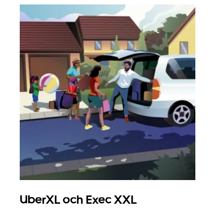
UberXL och Exec XXL
Gr