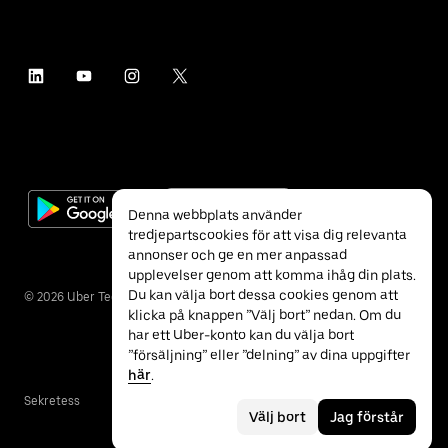
Denna webbplats använder
tredjepartscookies för att visa dig relevanta
annonser och ge en mer anpassad
upplevelser genom att komma ihåg din plats.
Du kan välja bort dessa cookies genom att
©
2026
Uber Technologies Inc.
klicka på knappen ”Välj bort” nedan. Om du
har ett Uber-konto kan du välja bort
”försäljning” eller ”delning” av dina uppgifter
här
.
Sekretess
Tillgänglighet
Villkor
Välj bort
Jag förstår