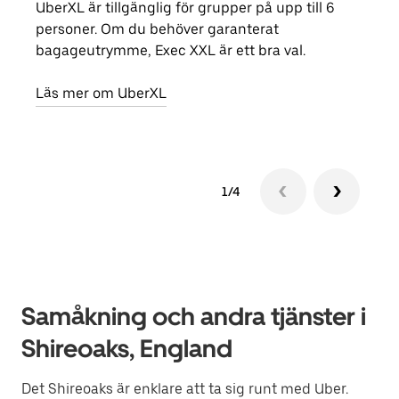
UberXL är tillgänglig för grupper på upp till 6
När d
personer. Om du behöver garanterat
din 
bagageutrymme, Exec XXL är ett bra val.
egen
Läs mer om UberXL
Läs 
1/4
Samåkning och andra tjänster i
Shireoaks, England
Det Shireoaks är enklare att ta sig runt med Uber.