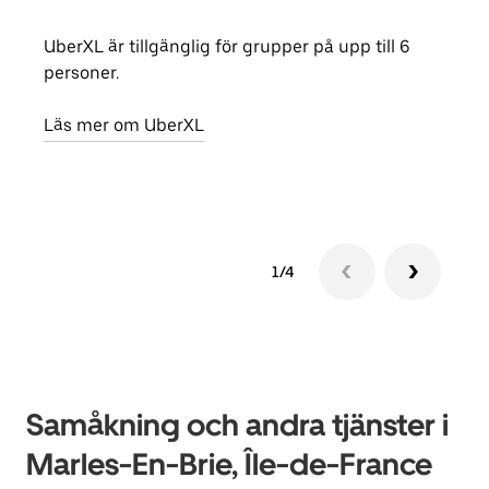
UberXL är tillgänglig för grupper på upp till 6
När d
personer.
din 
egen
Läs mer om UberXL
Läs 
1/4
Samåkning och andra tjänster i
Marles-En-Brie, Île-de-France