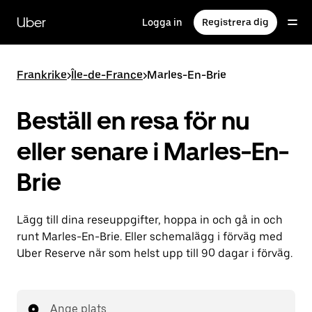
Hoppa
till
Uber
Logga in
Registrera dig
huvudinnehållet
Frankrike
>
Île-de-France
>
Marles-En-Brie
Beställ en resa för nu
eller senare i Marles-En-
Brie
Lägg till dina reseuppgifter, hoppa in och gå in och
runt Marles-En-Brie. Eller schemalägg i förväg med
Uber Reserve när som helst upp till 90 dagar i förväg.
Ange plats