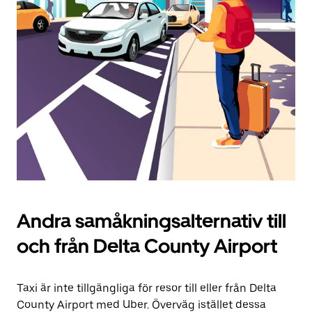
Tryck
på
ESC-
knappen
för
att
stänga
kalendern.
Andra samåkningsalternativ till
och från Delta County Airport
Taxi är inte tillgängliga för resor till eller från Delta
County Airport med Uber. Överväg istället dessa