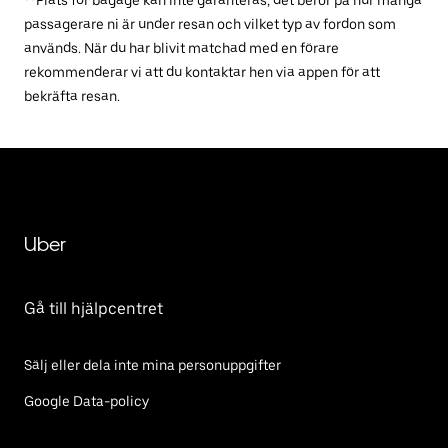
**Plats för bagage kan inte garanteras, det beror på hur många
passagerare ni är under resan och vilket typ av fordon som
används. När du har blivit matchad med en förare
rekommenderar vi att du kontaktar hen via appen för att
bekräfta resan.
Uber
Gå till hjälpcentret
Sälj eller dela inte mina personuppgifter
Google Data-policy