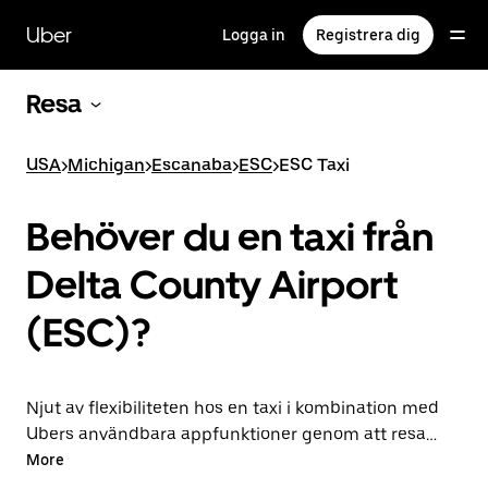
Hoppa
till
Uber
Logga in
Registrera dig
huvudinnehållet
Resa
USA
>
Michigan
>
Escanaba
>
ESC
>
ESC Taxi
Behöver du en taxi från
Delta County Airport
(ESC)?
Njut av flexibiliteten hos en taxi i kombination med
Ubers användbara appfunktioner genom att resa
med Uber till eller från ESC flygplats istället. Du kan
More
beställa på begäran för sistan minuten-resor, boka