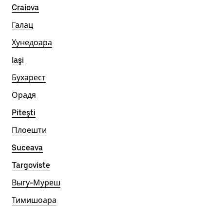
Craiova
Галац
Хунедоара
Iaşi
Бухарест
Орадя
Piteşti
Плоешти
Suceava
Targoviste
Выгу-Муреш
Тимишоара