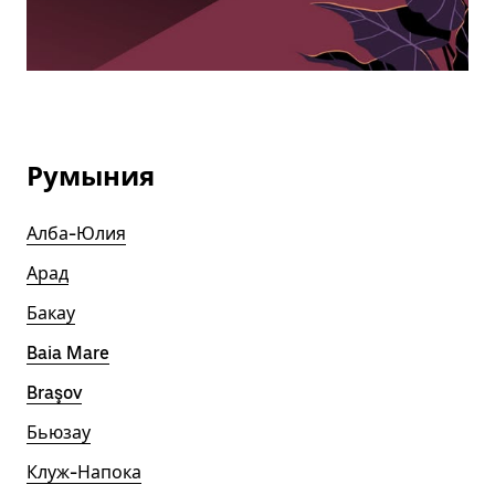
Румыния
Алба-Юлия
Арад
Бакау
Baia Mare
Braşov
Бьюзау
Клуж-Напока