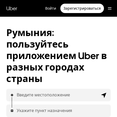
Пропустить
и
Uber
Войти
Зарегистрироваться
перейти
к
основному
содержимому
Румыния:
пользуйтесь
приложением Uber в
разных городах
страны
Введите местоположение
Укажите пункт назначения