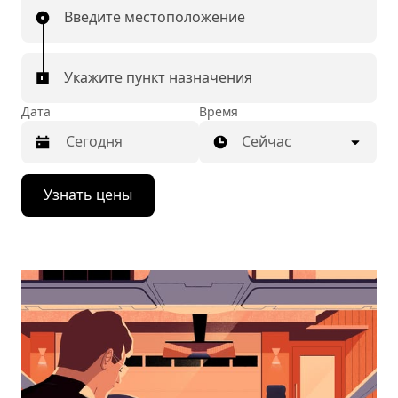
Введите местоположение
Укажите пункт назначения
Дата
Время
Сейчас
Нажмите
Узнать цены
стрелку
вниз,
чтобы
перейти
к
календарю
и
выбрать
дату.
Чтобы
закрыть
календарь,
нажмите