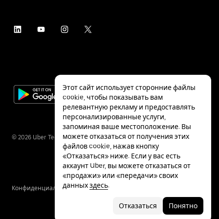
Этот сайт использует сторонние файлы
cookie, чтобы показывать вам
релевантную рекламу и предоставлять
персонализированные услуги,
запоминая ваше местоположение. Вы
можете отказаться от получения этих
©
2026
Uber Technologies Inc.
файлов cookie, нажав кнопку
«Отказаться» ниже. Если у вас есть
аккаунт Uber, вы можете отказаться от
«продажи» или «передачи» своих
данных
здесь
.
Конфиденциальность
Специальные
Условия
возможности
Отказаться
Понятно