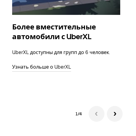
Более вместительные
Гр
автомобили с UberXL
Когд
семь
UberXL доступны для групп до 6 человек.
выбр
назн
Узнать больше о UberXL
Узна
1/4