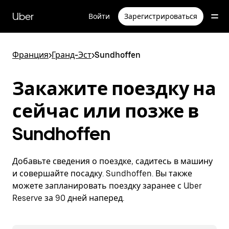
Пропустить
и
Uber
Войти
Зарегистрироваться
перейти
к
основному
содержимому
Франция
>
Гранд-Эст
>
Sundhoffen
Закажите поездку на
сейчас или позже в
Sundhoffen
Добавьте сведения о поездке, садитесь в машину
и совершайте посадку. Sundhoffen. Вы также
можете запланировать поездку заранее с Uber
Reserve за 90 дней наперед.