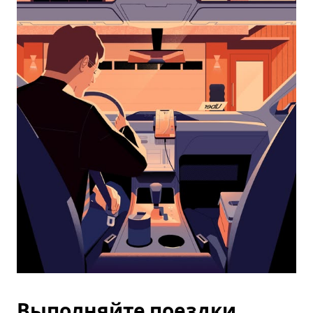
календарю
и
выбрать
дату.
Чтобы
закрыть
календарь,
нажмите
Esc.
Выполняйте поездки,