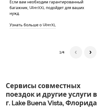
Если вам необходим гарантированный
семь
багажник, UberXXL подойдет для ваших
выбр
нужд.
назн
Узнать больше о UberXL
Узна
1/4
Сервисы совместных
поездок и другие услуги в
г. Lake Buena Vista, Флорида