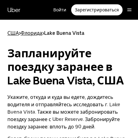
Пропустить
и
Uber
Войти
Зарегистрироваться
перейти
к
основному
содержимому
США
>
Флорида
>
Lake Buena Vista
Запланируйте
поездку заранее в
Lake Buena Vista, США
Укажите, откуда и куда вы едете, дождитесь
водителя и отправляйтесь исследовать г. Lake
Buena Vista. Также вы можете забронировать
поездку заранее с Uber Reserve. Забронируйте
поездку заранее: вплоть до 90 дней.