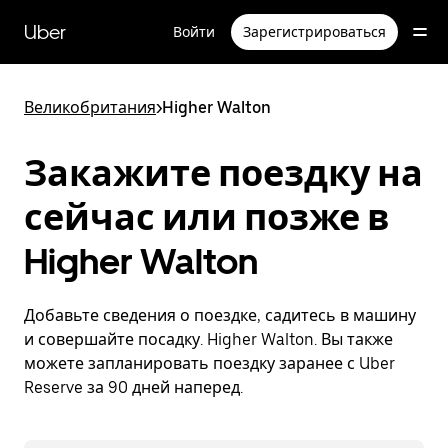
Пропустить
и
Uber
Войти
Зарегистрироваться
перейти
к
основному
содержимому
Великобритания
>
Higher Walton
Закажите поездку на
сейчас или позже в
Higher Walton
Добавьте сведения о поездке, садитесь в машину
и совершайте посадку. Higher Walton. Вы также
можете запланировать поездку заранее с Uber
Reserve за 90 дней наперед.