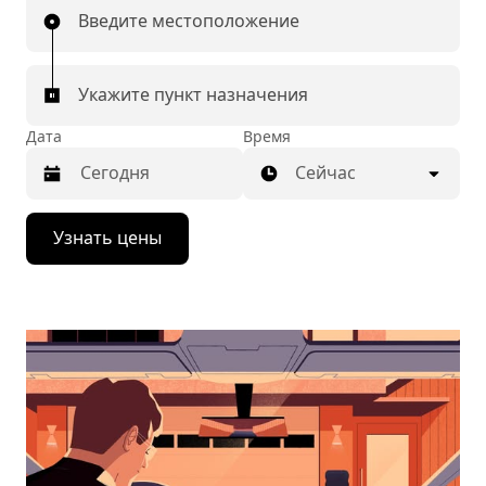
Введите местоположение
Укажите пункт назначения
Дата
Время
Сейчас
Нажмите
Узнать цены
стрелку
вниз,
чтобы
перейти
к
календарю
и
выбрать
дату.
Чтобы
закрыть
календарь,
нажмите