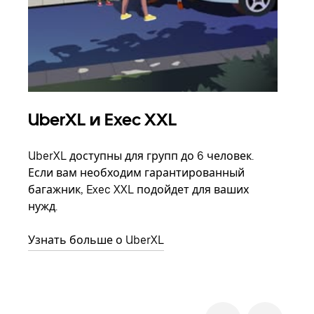
UberXL и Exec XXL
Гр
UberXL доступны для групп до 6 человек.
Когд
Если вам необходим гарантированный
семь
багажник, Exec XXL подойдет для ваших
выбр
нужд.
назн
Узнать больше о UberXL
Узна