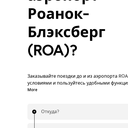
Роанок-
Блэксберг
(ROA)?
Заказывайте поездки до и из аэропорта ROA
условиями и пользуйтесь удобными функц
приложения Uber. Забронируйте поездку ил
More
ее в любой удобный момент по выгодной це
приложение или сайт. Стоимость известна з
Поездки до и из аэропорта — это просто!
Откуда?