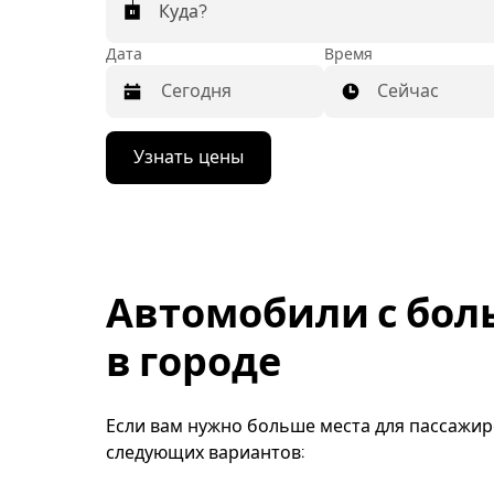
Куда?
Дата
Время
Сейчас
Нажмите
Узнать цены
стрелку
вниз,
чтобы
перейти
к
календарю
и
Автомобили с бо
выбрать
дату.
Чтобы
в городе
закрыть
календарь,
нажмите
Esc.
Если вам нужно больше места для пассажир
следующих вариантов: