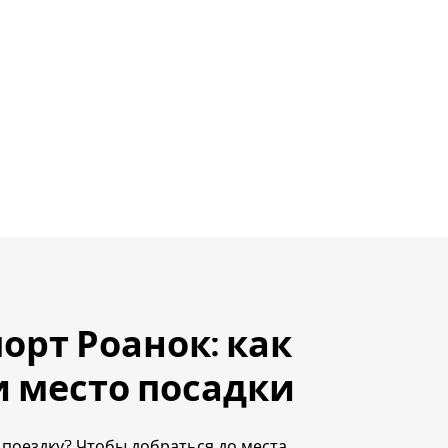
орт Роанок: как
 место посадки
 поездку? Чтобы добраться до места