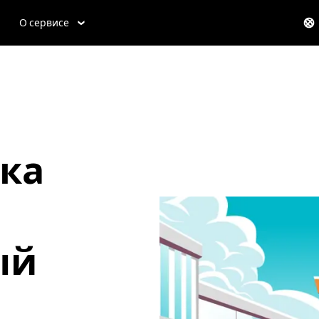
О сервисе
ка
ый