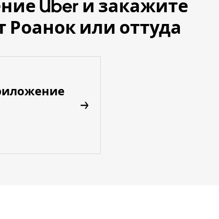
ние Uber и закажите
т Роанок или оттуда
риложение