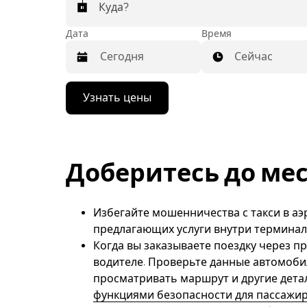
Куда?
Дата
Время
Сейчас
Нажмите
Узнать цены
стрелку
вниз,
чтобы
перейти
к
календарю
Доберитесь до мес
и
выбрать
дату.
Избегайте мошенничества с такси в аэ
Чтобы
закрыть
предлагающих услуги внутри терминала
календарь,
Когда вы заказываете поездку через п
нажмите
водителе. Проверьте данные автомоби
Esc.
просматривать маршрут и другие дета
функциями безопасности для пассажи