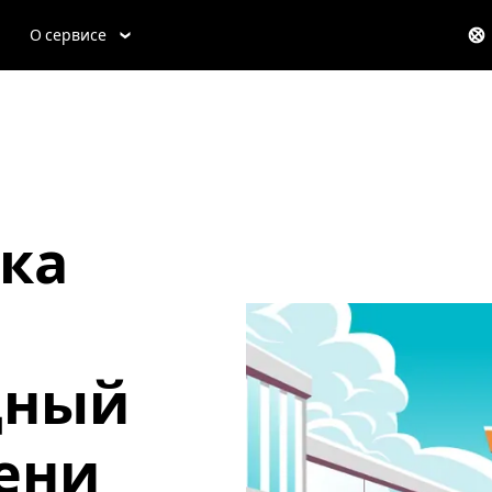
О сервисе
ка
дный
ени