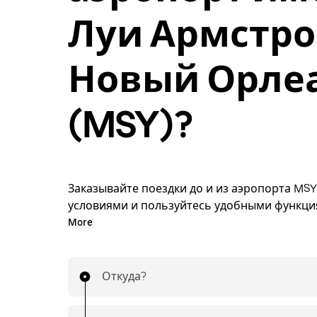
Луи Армстро
Новый Орле
(MSY)?
Заказывайте поездки до и из аэропорта MSY
условиями и пользуйтесь удобными функц
приложения Uber. Забронируйте поездку или
More
любой удобный момент по выгодной цене ч
приложение или сайт. Стоимость известна з
Поездки до и из аэропорта — это просто!
Откуда?