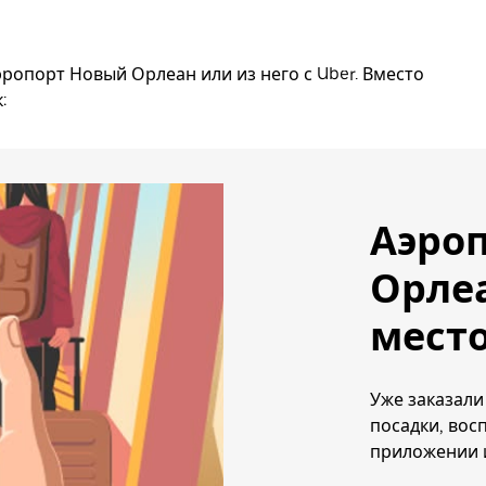
эропорт Новый Орлеан или из него с Uber. Вместо
:
Аэро
Орлеа
место
Уже заказали
посадки, вос
приложении и