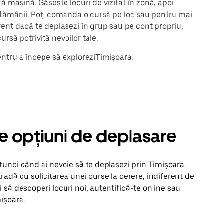
ă mașină. Găsește locuri de vizitat în zonă, apoi
ăptămânii. Poți comanda o cursă pe loc sau pentru mai
ferent dacă te deplasezi în grup sau pe cont propriu,
ursă potrivită nevoilor tale.
entru a începe să exploreziTimișoara.
lte opțiuni de deplasare
atunci când ai nevoie să te deplasezi prin Timișoara.
tradă cu solicitarea unei curse la cerere, indiferent de
ei să descoperi locuri noi, autentifică-te online sau
mișoara.