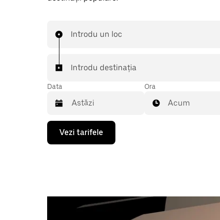
Introdu un loc
Introdu destinația
Data
Ora
Acum
Pentru
Vezi tarifele
a
deschide
calendarul
și
a
selecta
o
dată,
apasă
pe