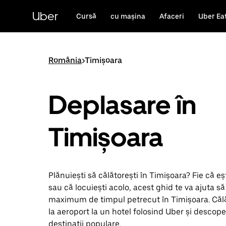
Accesează
direct
Uber
Cursă
cu mașina
Afaceri
Uber Ea
conținutul
principal
România
>
Timișoara
Deplasare în
Timișoara
Plănuiești să călătorești în Timișoara? Fie că ești
sau că locuiești acolo, acest ghid te va ajuta să 
maximum de timpul petrecut în Timișoara. Căl
la aeroport la un hotel folosind Uber și descope
destinații populare.