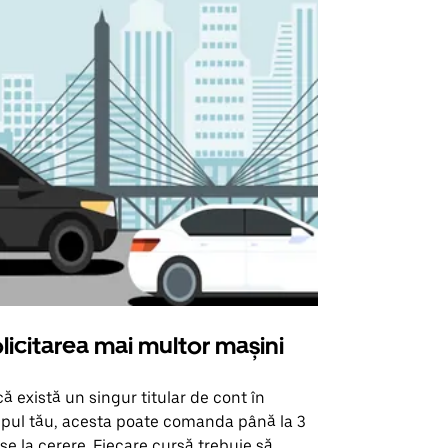
licitarea mai multor mașini
Uber Shu
ă există un singur titular de cont în
Opțiunea noa
pul tău, acesta poate comanda până la 3
pentru anumi
se la cerere. Fiecare cursă trebuie să
locații de 