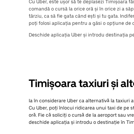
Cu Uber, este ușor să te deplasezi Timișoara făr
comandă o cursă la orice oră și în orice zi a s
târziu, ca să fie gata când ești și tu gata. Indi
poți folosi aplicația pentru a găsi o opțiune de c
Deschide aplicația Uber și introdu destinația p
Timișoara taxiuri și a
Ia în considerare Uber ca alternativă la taxiuri 
Cu Uber, poți înlocui ridicarea unui taxi de pe s
oră. Fie că soliciți o cursă de la aeroport sau vr
deschide aplicația și introdu o destinație în Ti