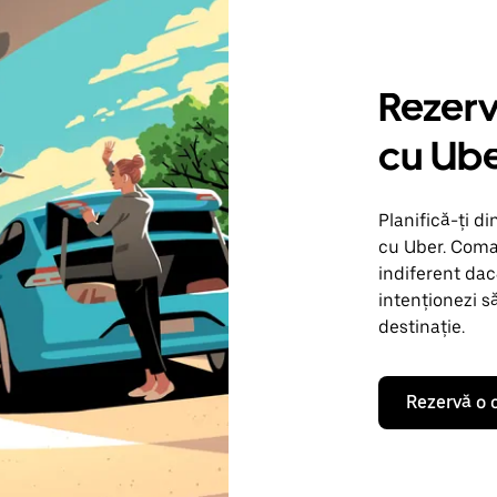
Rezerv
cu Ub
Planifică-ți di
cu Uber. Coman
indiferent dac
intenționezi s
destinație.
Rezervă o 