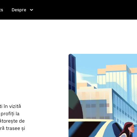
ts
Despre
 în vizită
profiți la
ătorește de
ră trasee și