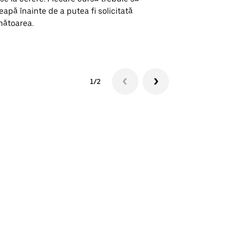
eapă înainte de a putea fi solicitată
ătoarea.
Vezi disponib
1/2