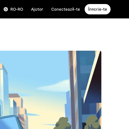
RO-RO
Ajutor
Conectează-te
Înscrie-te