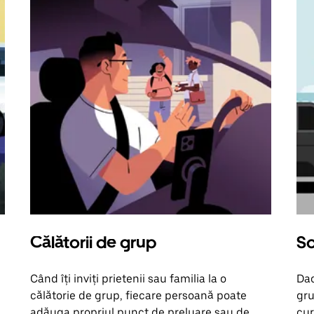
Călătorii de grup
So
Când îți inviți prietenii sau familia la o
Dac
călătorie de grup, fiecare persoană poate
gru
adăuga propriul punct de preluare sau de
cur