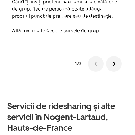
Când îți inviți prietenii sau familia la o călătorie
Dacă
de grup, fiecare persoană poate adăuga
tău,
propriul punct de preluare sau de destinație.
cere
de a
Află mai multe despre cursele de grup
1/3
Servicii de ridesharing și alte
servicii în Nogent-Lartaud,
Hauts-de-France