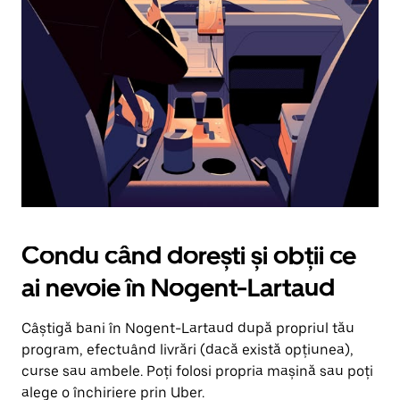
în
jos.
Închide
calendarul
apăsând
pe
butonul
Escape.
Condu când dorești și obții ce
ai nevoie în Nogent-Lartaud
Câștigă bani în Nogent-Lartaud după propriul tău
program, efectuând livrări (dacă există opțiunea),
curse sau ambele. Poți folosi propria mașină sau poți
alege o închiriere prin Uber.