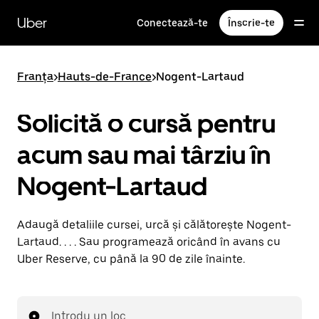
Accesează
direct
Uber
Conectează-te
Înscrie-te
conținutul
principal
Franța
>
Hauts-de-France
>
Nogent-Lartaud
Solicită o cursă pentru
acum sau mai târziu în
Nogent-Lartaud
Adaugă detaliile cursei, urcă și călătorește Nogent-
Lartaud. . . . Sau programează oricând în avans cu
Uber Reserve, cu până la 90 de zile înainte.
Introdu un loc