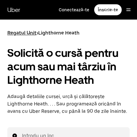
Accesează
direct
Uber
Conectează-te
Înscrie-te
conținutul
principal
Regatul Unit
>
Lighthorne Heath
Solicită o cursă pentru
acum sau mai târziu în
Lighthorne Heath
Adaugă detaliile cursei, urcă și călătorește
Lighthorne Heath. . . . Sau programează oricând în
avans cu Uber Reserve, cu până la 90 de zile înainte.
Introdu un loc