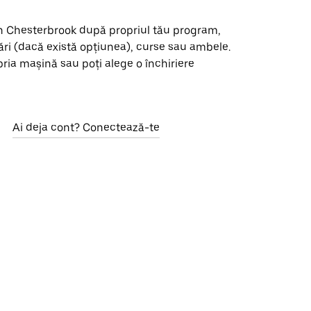
în Chesterbrook după propriul tău program,
ări (dacă există opțiunea), curse sau ambele.
opria mașină sau poți alege o închiriere
Ai deja cont? Conectează-te