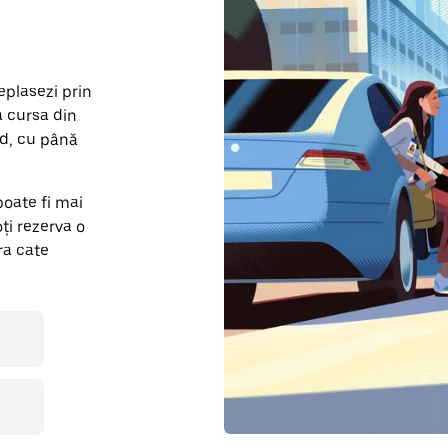
deplasezi prin
a cursa din
d, cu până
poate fi mai
ți rezerva o
ra cate