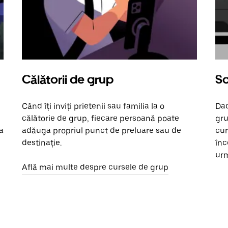
Călătorii de grup
So
Când îți inviți prietenii sau familia la o
Dac
călătorie de grup, fiecare persoană poate
gru
a
adăuga propriul punct de preluare sau de
cur
destinație.
înc
urm
Află mai multe despre cursele de grup