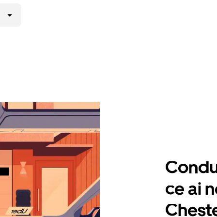
Condu 
ce ai n
Chest