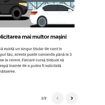
licitarea mai multor mașini
Uber Shu
ă există un singur titular de cont în
Opțiunea noa
pul tău, acesta poate comanda până la 3
pentru anumi
se la cerere. Fiecare cursă trebuie să
locații de 
eapă înainte de a putea fi solicitată
ătoarea.
Vezi disponib
1/2