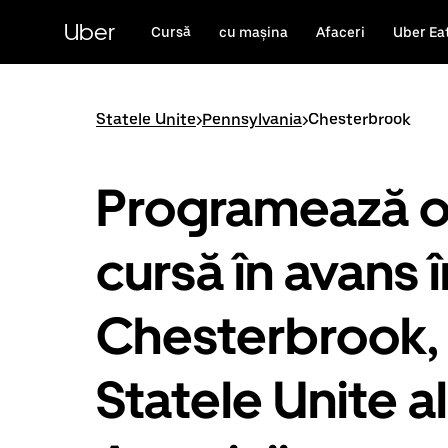
Accesează
direct
Uber
Cursă
cu mașina
Afaceri
Uber Ea
conținutul
principal
Statele Unite
>
Pennsylvania
>
Chesterbrook
Programează 
cursă în avans î
Chesterbrook,
Statele Unite a