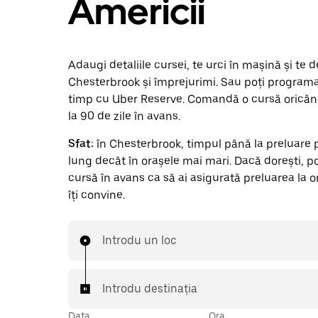
Americii
Adaugi detaliile cursei, te urci în mașină și te 
Chesterbrook și împrejurimi. Sau poți program
timp cu Uber Reserve. Comandă o cursă oricân
la 90 de zile în avans.
Sfat:
în Chesterbrook, timpul până la preluare 
lung decât în orașele mai mari. Dacă dorești, po
cursă în avans ca să ai asigurată preluarea la o
îți convine.
Introdu un loc
Introdu destinația
Data
Ora