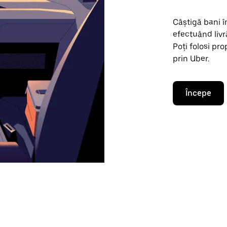
Câștigă bani 
efectuând livr
Poți folosi pr
prin Uber.
Începe