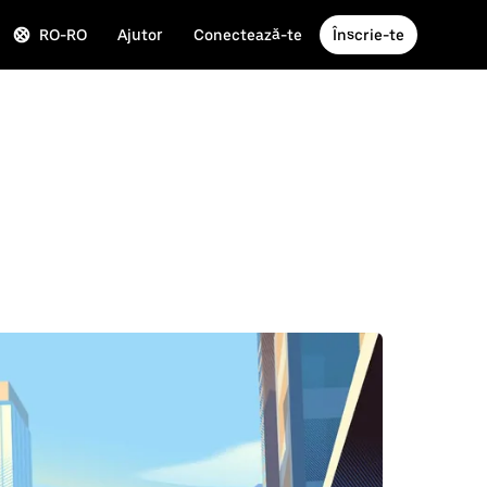
RO-RO
Ajutor
Conectează-te
Înscrie-te