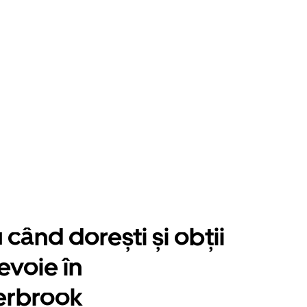
când dorești și obții
evoie în
erbrook