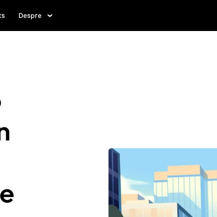
ts
Despre
o
n
le