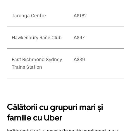
Taronga Centre
A$182
Hawkesbury Race Club
A$47
East Richmond Sydney
A$39
Trains Station
Călătorii cu grupuri mari și
familie cu Uber
Indiferent dacă ai nevoie de spațiu suplimentar sau