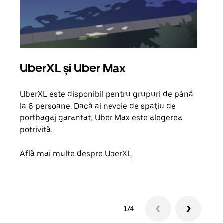
UberXL și Uber Max
Căl
UberXL este disponibil pentru grupuri de până
Când 
la 6 persoane. Dacă ai nevoie de spațiu de
de g
portbagaj garantat, Uber Max este alegerea
prop
potrivită.
Află
Află mai multe despre UberXL
1/4