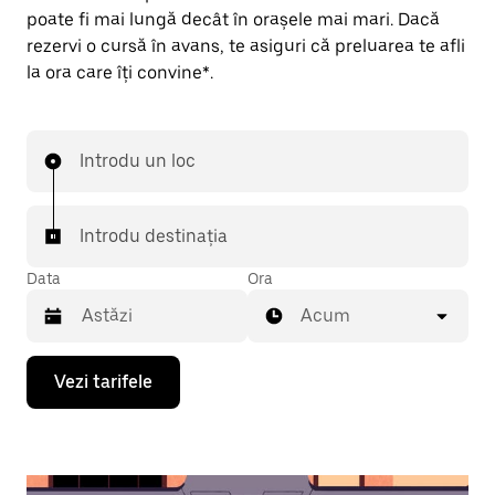
poate fi mai lungă decât în orașele mai mari. Dacă
rezervi o cursă în avans, te asiguri că preluarea te afli
la ora care îți convine*.
Introdu un loc
Introdu destinația
Data
Ora
Acum
Pentru
Vezi tarifele
a
deschide
calendarul
și
a
selecta