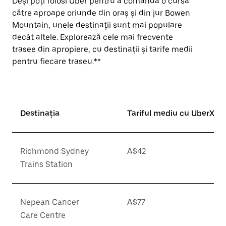
Deși poți folosi Uber pentru a comanda o cursă
către aproape oriunde din oraș și din jur Bowen
Mountain, unele destinații sunt mai populare
decât altele. Explorează cele mai frecvente
trasee din apropiere, cu destinații și tarife medii
pentru fiecare traseu.**
Destinația
Tariful mediu cu UberX*
Richmond Sydney
A$42
Trains Station
Nepean Cancer
A$77
Care Centre