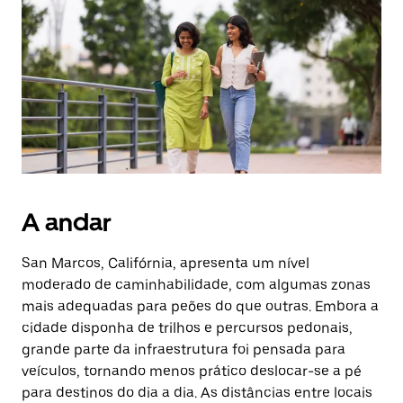
Prima
o
botão
Esc
para
fechar
o
calendário.
A andar
San Marcos, Califórnia, apresenta um nível
moderado de caminhabilidade, com algumas zonas
mais adequadas para peões do que outras. Embora a
cidade disponha de trilhos e percursos pedonais,
grande parte da infraestrutura foi pensada para
veículos, tornando menos prático deslocar-se a pé
para destinos do dia a dia. As distâncias entre locais