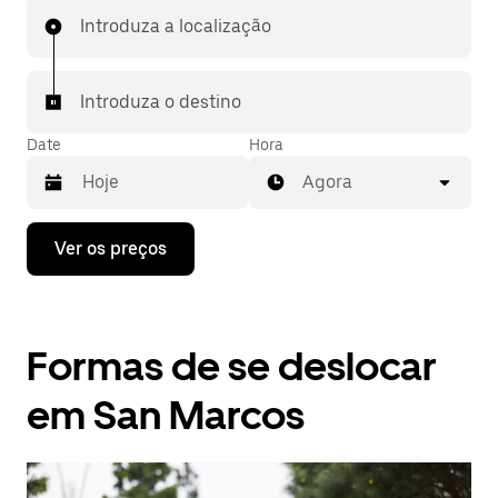
Introduza a localização
Introduza o destino
Date
Hora
Agora
Prima
Ver os preços
a
tecla
da
seta
para
Formas de se deslocar
interagir
com
o
em San Marcos
calendário
e
selecionar
uma
data.