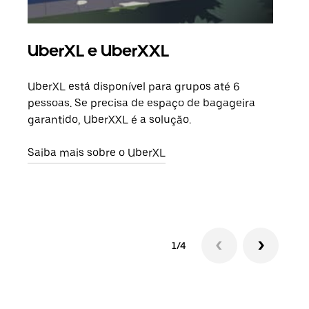
UberXL e UberXXL
Vi
UberXL está disponível para grupos até 6
Quan
pessoas. Se precisa de espaço de bagageira
para
garantido, UberXXL é a solução.
pode
ou d
Saiba mais sobre o UberXL
Saib
1/4