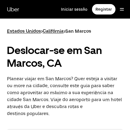
Avançar
para
Uber
Iniciar sessão
Registar
o
conteúdo
principal
Estados Unidos
>
Califórnia
>
San Marcos
Deslocar-se em San
Marcos, CA
Planear viajar em San Marcos? Quer esteja a visitar
ou more na cidade, consulte este guia para saber
como aproveitar ao máximo a sua experiência na
cidade San Marcos. Viaje do aeroporto para um hotel
através da Uber e descubra rotas e
destinos populares.